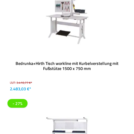
Bedrunka+Hirth Tisch workline mit Kurbelverstellung mit
Fußstütze 1500 x 750 mm
UVP:
3.410,77 €*
2.483,03 €*
- 27%