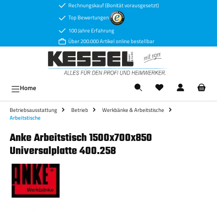
Rechnungskauf (Bonität vorausgesetzt)
Zum Hauptinhalt springen
Top Bewertungen
100 Jahre Erfahrung
Über 200.000 Artikel online bestellbar
Ware
Home
Betriebsausstattung
Betrieb
Werkbänke & Arbeitstische
Arbeitstische
Anke Arbeitstisch 1500x700x850
Universalplatte 400.258
Bildergalerie überspringen