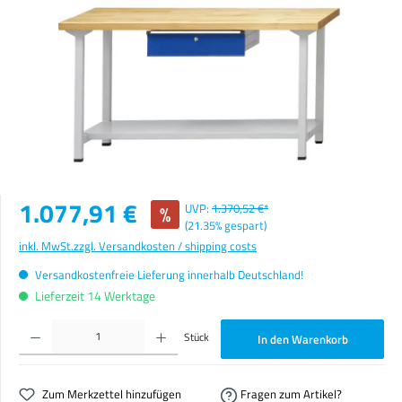
Verkaufspreis:
1.077,91 €
%
UVP:
1.370,52 €*
(21.35% gespart)
inkl. MwSt.
zzgl. Versandkosten / shipping costs
Versandkostenfreie Lieferung innerhalb Deutschland!
Lieferzeit 14 Werktage
Produkt Anzahl: Gib den gewünschten Wert ein oder benutze die Schaltflächen um die Anzahl zu erhöhen o
Stück
In den Warenkorb
Zum Merkzettel hinzufügen
Fragen zum Artikel?