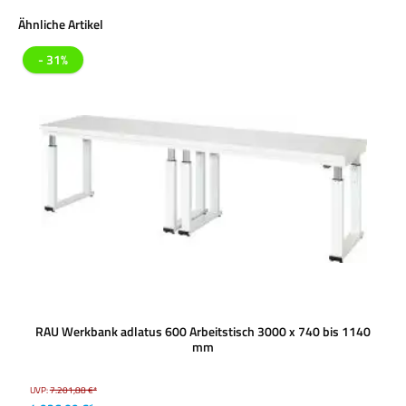
Produktgalerie überspringen
Ähnliche Artikel
- 31%
RAU Werkbank adlatus 600 Arbeitstisch 3000 x 740 bis 1140
mm
UVP:
7.201,88 €*