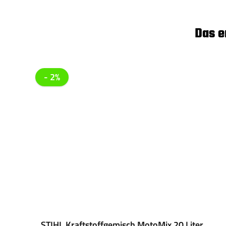
Das e
Produktgalerie überspringen
- 2%
STIHL Kraftstoffgemisch MotoMix 20 Liter