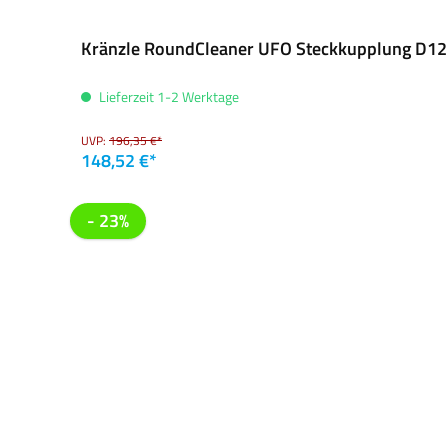
Kränzle RoundCleaner UFO Steckkupplung D1
Lieferzeit 1-2 Werktage
UVP:
196,35 €*
148,52 €*
- 23%