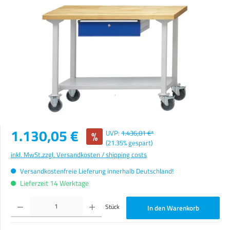
Bildergalerie überspringen
Verkaufspreis:
1.130,05 €
%
UVP:
1.436,81 €*
(21.35% gespart)
inkl. MwSt.
zzgl. Versandkosten / shipping costs
Versandkostenfreie Lieferung innerhalb Deutschland!
Lieferzeit 14 Werktage
Produkt Anzahl: Gib den gewünschten Wert ein oder benutze die Schaltflächen um die Anzahl zu erhöhen o
Stück
In den Warenkorb