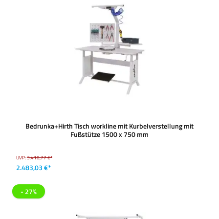
Bedrunka+Hirth Tisch workline mit Kurbelverstellung mit
Fußstütze 1500 x 750 mm
UVP:
3.410,77 €*
2.483,03 €*
- 27%