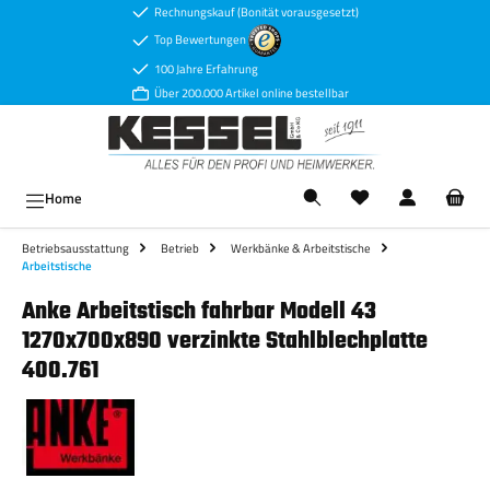
Rechnungskauf (Bonität vorausgesetzt)
Zum Hauptinhalt springen
Top Bewertungen
100 Jahre Erfahrung
Über 200.000 Artikel online bestellbar
Ware
Home
Betriebsausstattung
Betrieb
Werkbänke & Arbeitstische
Arbeitstische
Anke Arbeitstisch fahrbar Modell 43
1270x700x890 verzinkte Stahlblechplatte
400.761