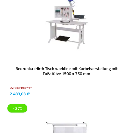
Bedrunka+Hirth Tisch workline mit Kurbelverstellung mit
Fußstütze 1500 x 750 mm
UVP:
3.410,77 €*
2.483,03 €*
- 27%