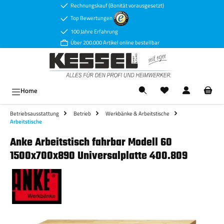
Rechnungskauf (Bonität vorausgesetzt)
Zum Hauptinhalt springen
Top Bewertungen
100 Jahre Erfahrung
Über 200.000 Artikel online bestellbar
Ware
Home
Betriebsausstattung
Betrieb
Werkbänke & Arbeitstische
Arbeitstische
Anke Arbeitstisch fahrbar Modell 60
1500x700x890 Universalplatte 400.809
Bildergalerie überspringen