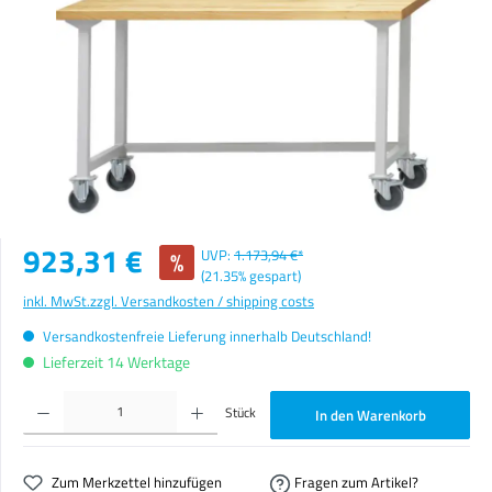
Verkaufspreis:
923,31 €
%
UVP:
1.173,94 €*
(21.35% gespart)
inkl. MwSt.
zzgl. Versandkosten / shipping costs
Versandkostenfreie Lieferung innerhalb Deutschland!
Lieferzeit 14 Werktage
Produkt Anzahl: Gib den gewünschten Wert ein oder benutze die Schaltflächen um die Anzahl zu erhöhen o
Stück
In den Warenkorb
Zum Merkzettel hinzufügen
Fragen zum Artikel?