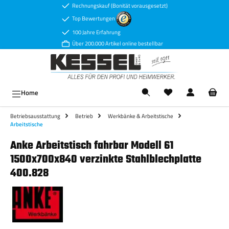
Rechnungskauf (Bonität vorausgesetzt)
Zum Hauptinhalt springen
Top Bewertungen
100 Jahre Erfahrung
Über 200.000 Artikel online bestellbar
Ware
Home
Betriebsausstattung
Betrieb
Werkbänke & Arbeitstische
Arbeitstische
Anke Arbeitstisch fahrbar Modell 61
1500x700x840 verzinkte Stahlblechplatte
400.828