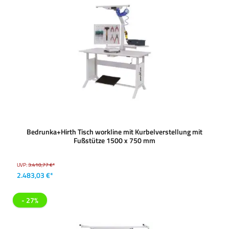
Bedrunka+Hirth Tisch workline mit Kurbelverstellung mit
Fußstütze 1500 x 750 mm
UVP:
3.410,77 €*
2.483,03 €*
- 27%