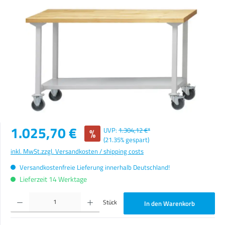
Bildergalerie überspringen
Verkaufspreis:
1.025,70 €
%
UVP:
1.304,12 €*
(21.35% gespart)
inkl. MwSt.
zzgl. Versandkosten / shipping costs
Versandkostenfreie Lieferung innerhalb Deutschland!
Lieferzeit 14 Werktage
Produkt Anzahl: Gib den gewünschten Wert ein oder benutze die Schaltflächen um die Anzahl zu erhöhen o
Stück
In den Warenkorb