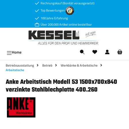
Rechnungskauf (Bonität vorausgesetzt)
Zum Hauptinhalt springen
Top Bewertungen
100 Jahre Erfahrung
Über 200.000 Artikel online bestellbar
Ware
Home
Betriebsausstattung
Betrieb
Werkbänke & Arbeitstische
Arbeitstische
Anke Arbeitstisch Modell 53 1500x700x840
verzinkte Stahlblechplatte 400.260
Bildergalerie überspringen