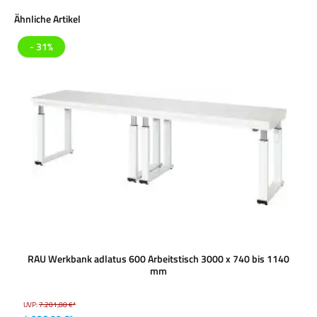
Produktgalerie überspringen
Ähnliche Artikel
- 31%
RAU Werkbank adlatus 600 Arbeitstisch 3000 x 740 bis 1140
mm
UVP:
7.201,88 €*