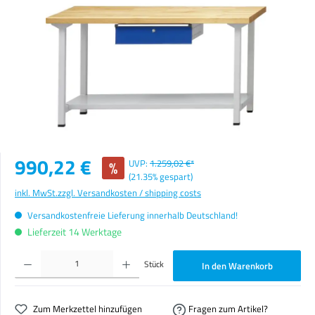
Verkaufspreis:
990,22 €
%
UVP:
1.259,02 €*
(21.35% gespart)
inkl. MwSt.
zzgl. Versandkosten / shipping costs
Versandkostenfreie Lieferung innerhalb Deutschland!
Lieferzeit 14 Werktage
Produkt Anzahl: Gib den gewünschten Wert ein oder benutze die Schaltflächen um die Anzahl zu erhöhen o
Stück
In den Warenkorb
Zum Merkzettel hinzufügen
Fragen zum Artikel?