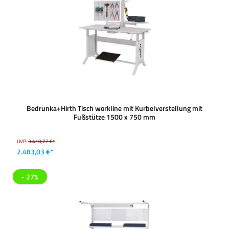
Bedrunka+Hirth Tisch workline mit Kurbelverstellung mit
Fußstütze 1500 x 750 mm
UVP:
3.410,77 €*
2.483,03 €*
- 27%