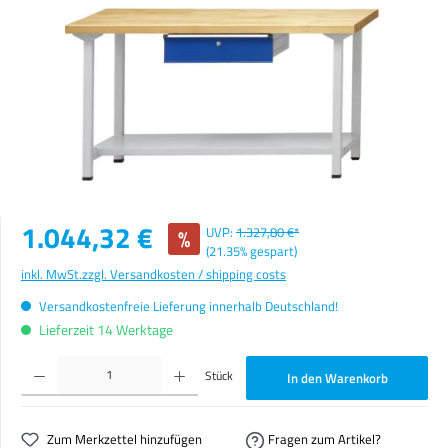
Verkaufspreis:
1.044,32 €
%
UVP:
1.327,80 €*
(21.35% gespart)
inkl. MwSt.
zzgl. Versandkosten / shipping costs
Versandkostenfreie Lieferung innerhalb Deutschland!
Lieferzeit 14 Werktage
Produkt Anzahl: Gib den gewünschten Wert ein oder benutze die Schaltflächen um die Anzahl zu erhöhen o
Stück
In den Warenkorb
Zum Merkzettel hinzufügen
Fragen zum Artikel?