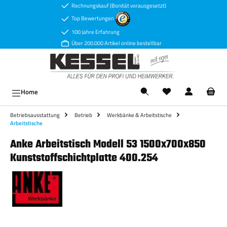
Rechnungskauf (Bonität vorausgesetzt)
Zum Hauptinhalt springen
Top Bewertungen
100 Jahre Erfahrung
Über 200.000 Artikel online bestellbar
Ware
Home
Betriebsausstattung
Betrieb
Werkbänke & Arbeitstische
Arbeitstische
Anke Arbeitstisch Modell 53 1500x700x850
Kunststoffschichtplatte 400.254
Bildergalerie überspringen