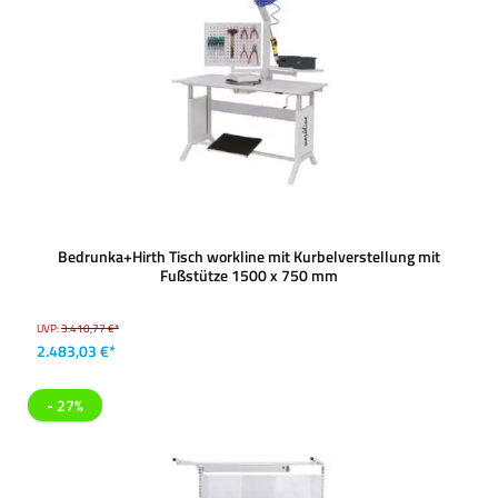
Bedrunka+Hirth Tisch workline mit Kurbelverstellung mit
Fußstütze 1500 x 750 mm
UVP:
3.410,77 €*
2.483,03 €*
- 27%