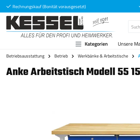
Rechnungskauf (Bonität vorausgesetzt)
 Hauptinhalt springen
Zur Suche springen
Zur Hauptnavigation springen
Kategorien
Unsere M
Betriebsausstattung
Betrieb
Werkbänke & Arbeitstische
Anke Arbeitstisch Modell 55 1
Bildergalerie überspringen