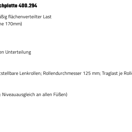
echplatte 400.294
äßig flächenverteilter Last
öhe 170mm)
en Unterteilung
tstellbare Lenkrollen; Rollendurchmesser 125 mm; Traglast je Rol
: Niveauausgleich an allen Füßen)