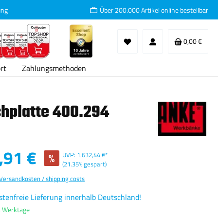
ung
Über 200.000 Artikel online bestellbar
Waren
0,00 €
rt
Zahlungsmethoden
chplatte 400.294
:
,91 €
%
UVP:
1.632,44 €*
(21.35% gespart)
 Versandkosten / shipping costs
tenfreie Lieferung innerhalb Deutschland!
4 Werktage