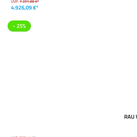
UVP:
7.201,88 €*
4.926,09 €*
- 25%
RAU W