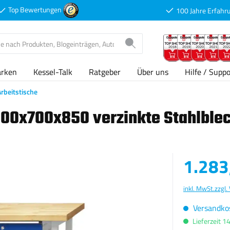
Top Bewertungen
100 Jahre Erfahr
arken
Kessel-Talk
Ratgeber
Über uns
Hilfe / Suppo
Arbeitstische
500x700x850 verzinkte Stahlble
Verkaufspreis
1.283
inkl. MwSt.
zzgl.
Versandkos
Lieferzeit 1