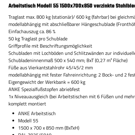
Arbeitstisch Modell 55 1500x700x850 verzinkte Stahlbl
Traglast max. 800 kg (stationär)/ 600 kg (fahrbar) bei gleichm
modellabhängig mit abschließbarer Hängeschublade (Fronth
Einfachauszug ca. 86 %
50 kg Traglast pro Schublade
Griffprofile mit Beschriftungsmöglichkeit
Schubladen mit Lochböden und Schlitzwänden zur individuell
Schubladeninnenmaß 500 x 540 mm; BxT (0,27 m² Fläche)
Füße aus Vierkantstahlrohr 45/45/2 mm
modellabhängig mit fester Fahreinrichtung: 2 Bock- und 2 fes
Eigengewicht der Werkbank = 600 kg
ANKE Spezialfußstopfen abriebfest
1x Niveauausgleich (bei Arbeitstischen mit 6 Füßen und mehr
komplett montiert
ANKE Arbeitstisch
Modell 55
1500 x 700 x 850 mm (BxTxH)