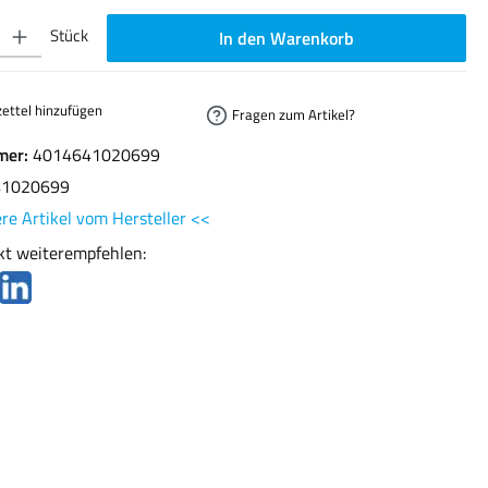
ib den gewünschten Wert ein oder benutze die Schaltflächen um die Anzahl zu erhöhen oder
Stück
In den Warenkorb
ettel hinzufügen
Fragen zum Artikel?
mer:
4014641020699
41020699
re Artikel vom Hersteller <<
kt weiterempfehlen: