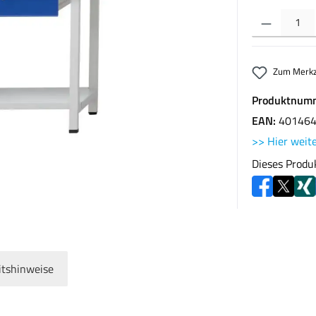
Produkt Anzahl: G
Zum Merkz
Produktnum
EAN:
40146
>> Hier weite
Dieses Produ
itshinweise