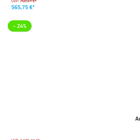
UVP:
760,41 €*
565,75 €*
- 24%
A