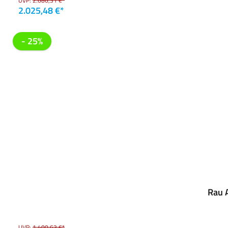
UVP:
2.686,31 €*
2.025,48 €*
- 25%
Rau A
UVP:
1.400,63 €*