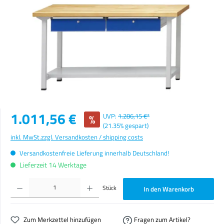
Verkaufspreis:
1.011,56 €
%
UVP:
1.286,15 €*
(21.35% gespart)
inkl. MwSt.
zzgl. Versandkosten / shipping costs
Versandkostenfreie Lieferung innerhalb Deutschland!
Lieferzeit 14 Werktage
Produkt Anzahl: Gib den gewünschten Wert ein oder benutze die Schaltflächen um die Anzahl zu erhöhen o
Stück
In den Warenkorb
Zum Merkzettel hinzufügen
Fragen zum Artikel?