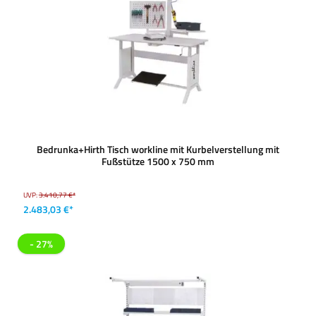
Bedrunka+Hirth Tisch workline mit Kurbelverstellung mit
Fußstütze 1500 x 750 mm
UVP:
3.410,77 €*
2.483,03 €*
- 27%