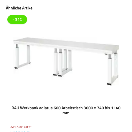
Produktgalerie überspringen
Ähnliche Artikel
- 31%
RAU Werkbank adlatus 600 Arbeitstisch 3000 x 740 bis 1140
mm
UVP:
7.201,88 €*