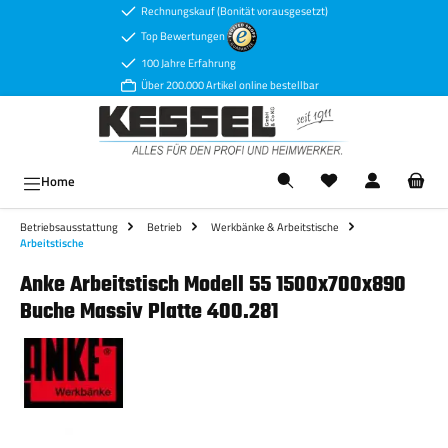
Rechnungskauf (Bonität vorausgesetzt)
Zum Hauptinhalt springen
Top Bewertungen
100 Jahre Erfahrung
Über 200.000 Artikel online bestellbar
Ware
Home
Betriebsausstattung
Betrieb
Werkbänke & Arbeitstische
Arbeitstische
Anke Arbeitstisch Modell 55 1500x700x890
Buche Massiv Platte 400.281
Bildergalerie überspringen