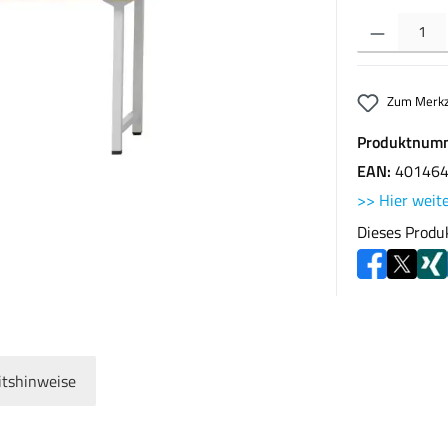
Produkt Anzahl: G
Zum Merkz
Produktnum
EAN:
40146
>> Hier weite
Dieses Produ
itshinweise