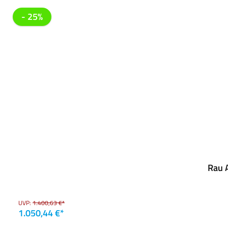
- 25%
Rau A
UVP:
1.400,63 €*
1.050,44 €*