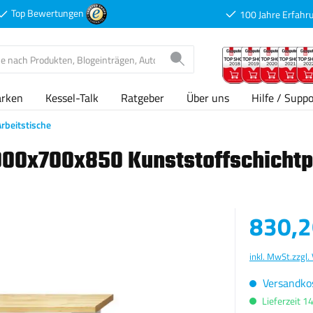
Top Bewertungen
100 Jahre Erfahr
arken
Kessel-Talk
Ratgeber
Über uns
Hilfe / Suppo
Arbeitstische
2000x700x850 Kunststoffschichtp
Verkaufspreis
830,2
inkl. MwSt.
zzgl.
Versandkos
Lieferzeit 1