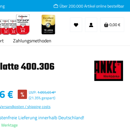
ung
Über 200.000 Artikel online bestellbar
Waren
0,00 €
rt
Zahlungsmethoden
latte 400.306
:
6 €
%
UVP:
1.055,65 €*
(21.35% gespart)
 Versandkosten / shipping costs
tenfreie Lieferung innerhalb Deutschland!
4 Werktage