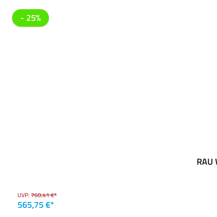
- 25%
RAU W
UVP:
760,41 €*
565,75 €*