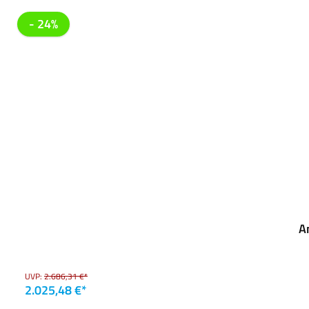
- 24%
A
UVP:
2.686,31 €*
2.025,48 €*