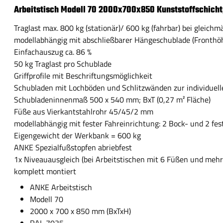
Arbeitstisch Modell 70 2000x700x850 Kunststoffschicht
Traglast max. 800 kg (stationär)/ 600 kg (fahrbar) bei gleichm
modellabhängig mit abschließbarer Hängeschublade (Fronth
Einfachauszug ca. 86 %
50 kg Traglast pro Schublade
Griffprofile mit Beschriftungsmöglichkeit
Schubladen mit Lochböden und Schlitzwänden zur individuell
Schubladeninnenmaß 500 x 540 mm; BxT (0,27 m² Fläche)
Füße aus Vierkantstahlrohr 45/45/2 mm
modellabhängig mit fester Fahreinrichtung: 2 Bock- und 2 fes
Eigengewicht der Werkbank = 600 kg
ANKE Spezialfußstopfen abriebfest
1x Niveauausgleich (bei Arbeitstischen mit 6 Füßen und mehr
komplett montiert
ANKE Arbeitstisch
Modell 70
2000 x 700 x 850 mm (BxTxH)