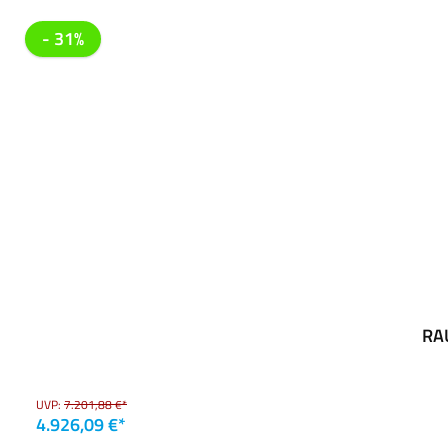
Produktgalerie überspringen
- 31%
RAU
UVP:
7.201,88 €*
4.926,09 €*