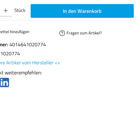
ib den gewünschten Wert ein oder benutze die Schaltflächen um die Anzahl zu erhöhen oder
Stück
In den Warenkorb
ettel hinzufügen
Fragen zum Artikel?
mer:
4014641020774
41020774
re Artikel vom Hersteller <<
kt weiterempfehlen: