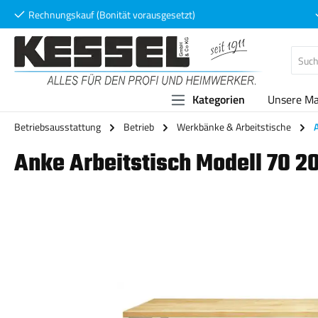
Rechnungskauf (Bonität vorausgesetzt)
 Hauptinhalt springen
Zur Suche springen
Zur Hauptnavigation springen
Kategorien
Unsere M
Betriebsausstattung
Betrieb
Werkbänke & Arbeitstische
Anke Arbeitstisch Modell 70 
Bildergalerie überspringen