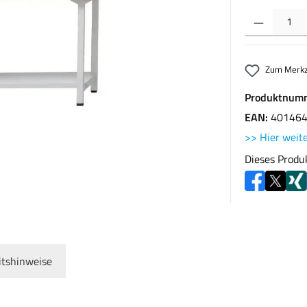
Produkt Anzahl: G
Zum Merkz
Produktnum
EAN:
40146
>> Hier weite
Dieses Produ
itshinweise