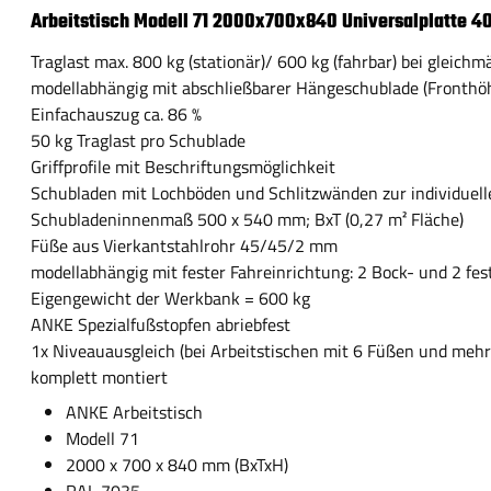
Arbeitstisch Modell 71 2000x700x840 Universalplatte 4
Traglast max. 800 kg (stationär)/ 600 kg (fahrbar) bei gleichm
modellabhängig mit abschließbarer Hängeschublade (Fronth
Einfachauszug ca. 86 %
50 kg Traglast pro Schublade
Griffprofile mit Beschriftungsmöglichkeit
Schubladen mit Lochböden und Schlitzwänden zur individuell
Schubladeninnenmaß 500 x 540 mm; BxT (0,27 m² Fläche)
Füße aus Vierkantstahlrohr 45/45/2 mm
modellabhängig mit fester Fahreinrichtung: 2 Bock- und 2 fes
Eigengewicht der Werkbank = 600 kg
ANKE Spezialfußstopfen abriebfest
1x Niveauausgleich (bei Arbeitstischen mit 6 Füßen und mehr
komplett montiert
ANKE Arbeitstisch
Modell 71
2000 x 700 x 840 mm (BxTxH)