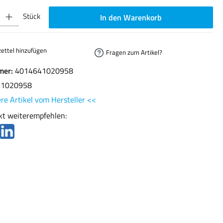
ib den gewünschten Wert ein oder benutze die Schaltflächen um die Anzahl zu erhöhen oder
Stück
In den Warenkorb
ettel hinzufügen
Fragen zum Artikel?
mer:
4014641020958
41020958
re Artikel vom Hersteller <<
kt weiterempfehlen: