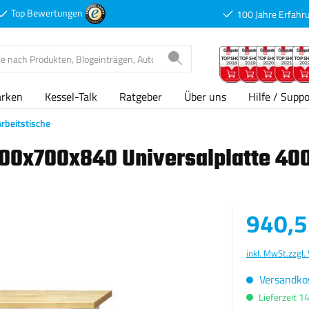
Top Bewertungen
100 Jahre Erfahr
arken
Kessel-Talk
Ratgeber
Über uns
Hilfe / Suppo
Arbeitstische
000x700x840 Universalplatte 40
Verkaufspreis
940,5
inkl. MwSt.
zzgl.
Versandkos
Lieferzeit 1