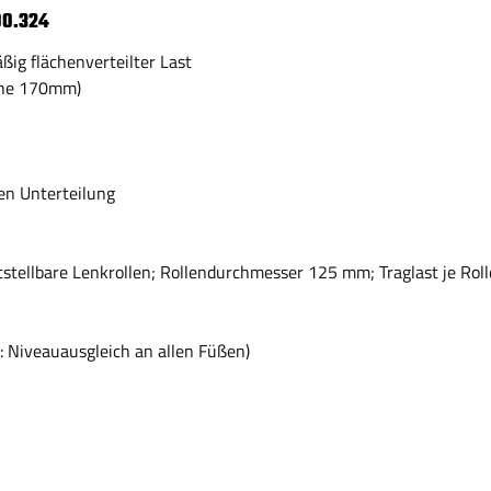
00.324
äßig flächenverteilter Last
öhe 170mm)
en Unterteilung
tstellbare Lenkrollen; Rollendurchmesser 125 mm; Traglast je Rol
: Niveauausgleich an allen Füßen)