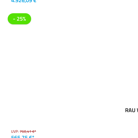
4.926,09 €*
- 25%
RAU W
UVP:
760,41 €*
565,75 €*