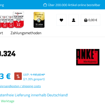
ung
Über 200.000 Artikel online bestellbar
Waren
0,00 €
rt
Zahlungsmethoden
0.324
:
3 €
%
UVP:
1.195,83 €*
(21.35% gespart)
 Versandkosten / shipping costs
tenfreie Lieferung innerhalb Deutschland!
4 Werktage