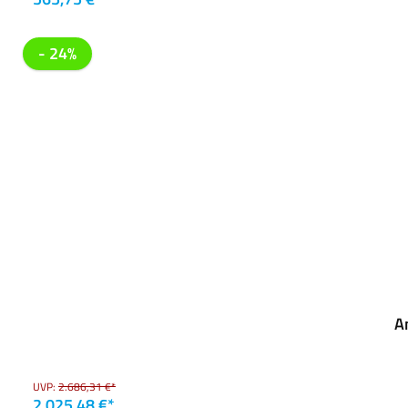
- 24%
A
UVP:
2.686,31 €*
2.025,48 €*