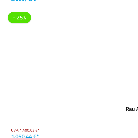
- 25%
Rau A
UVP:
1.400,63 €*
1.050,44 €*