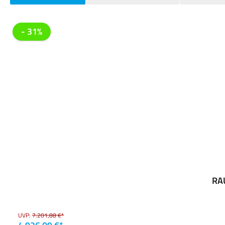
Produktgalerie überspringen
- 31%
RAU
UVP:
7.201,88 €*