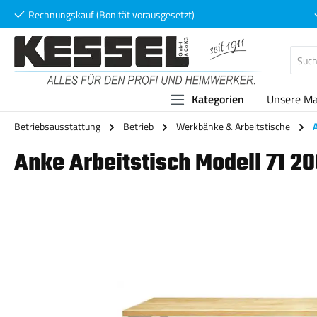
Rechnungskauf (Bonität vorausgesetzt)
 Hauptinhalt springen
Zur Suche springen
Zur Hauptnavigation springen
Kategorien
Unsere M
Betriebsausstattung
Betrieb
Werkbänke & Arbeitstische
Anke Arbeitstisch Modell 71 2
Bildergalerie überspringen