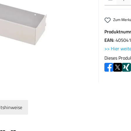
Zum Merkz
Produktnum
EAN:
40504
>> Hier weite
Dieses Produ
itshinweise