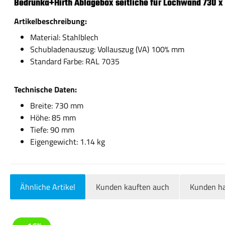
Bedrunka+Hirth Ablagebox seitliche für Lochwand 730 x
Artikelbeschreibung:
Material: Stahlblech
Schubladenauszug: Vollauszug (VA) 100% mm
Standard Farbe: RAL 7035
Technische Daten:
Breite: 730 mm
Höhe: 85 mm
Tiefe: 90 mm
Eigengewicht: 1.14 kg
Ähnliche Artikel
Kunden kauften auch
Kunden ha
Produktgalerie überspringen