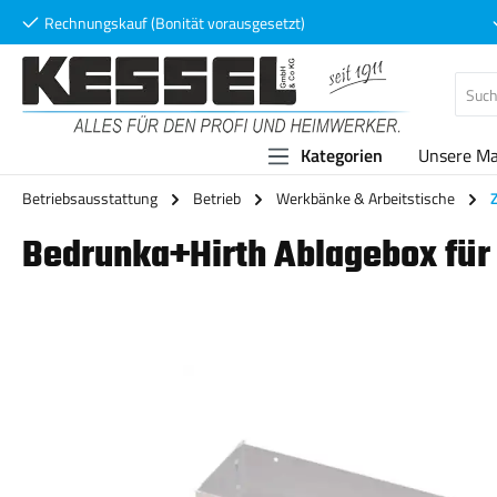
Rechnungskauf (Bonität vorausgesetzt)
 Hauptinhalt springen
Zur Suche springen
Zur Hauptnavigation springen
Kategorien
Unsere M
Betriebsausstattung
Betrieb
Werkbänke & Arbeitstische
Bedrunka+Hirth Ablagebox für 
Bildergalerie überspringen