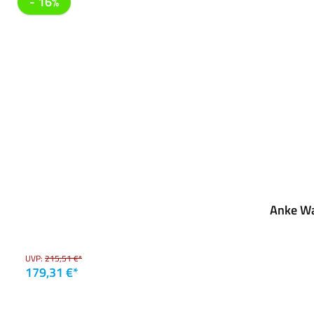
- 16%
Anke Wa
UVP:
215,51 €*
179,31 €*