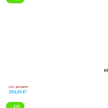
K
UVP:
347,48 €*
293,35 €*
- 25%