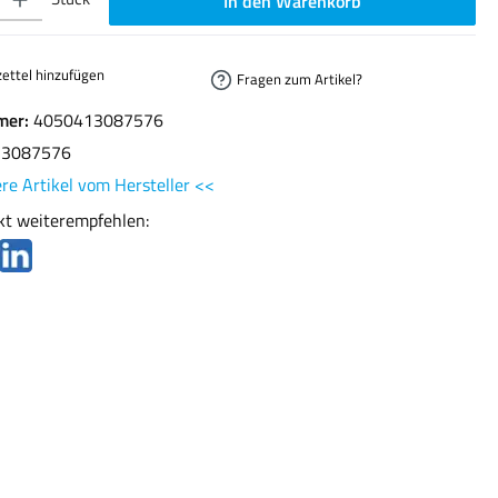
In den Warenkorb
ettel hinzufügen
Fragen zum Artikel?
mer:
4050413087576
13087576
re Artikel vom Hersteller <<
kt weiterempfehlen: