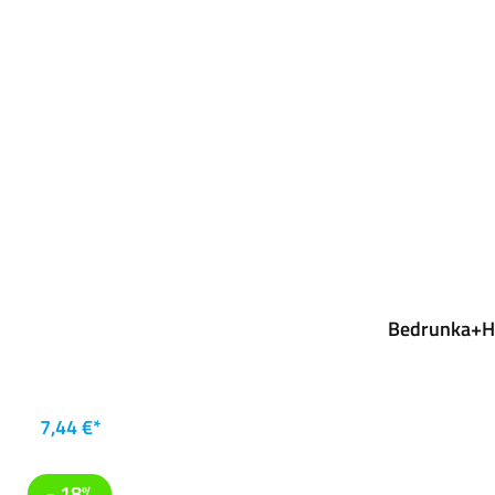
Bedrunka+Hi
7,44 €*
- 18%