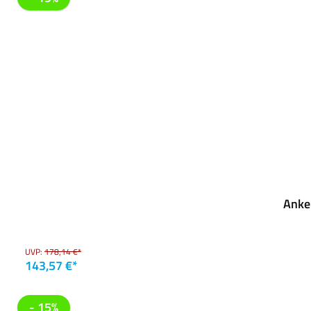
Anke
UVP:
178,14 €*
143,57 €*
- 15%