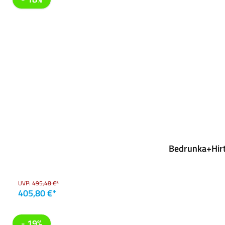
Bedrunka+Hirt
UVP:
495,48 €*
405,80 €*
- 19%