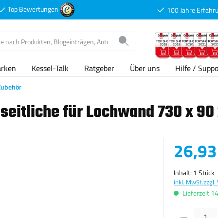
Top Bewertungen
100 Jahre Erfahr
arken
Kessel-Talk
Ratgeber
Über uns
Hilfe / Suppo
Zubehör
seitliche für Lochwand 730 x 9
Verkaufspreis
26,93
Inhalt:
1 Stück
inkl. MwSt.
zzgl.
Lieferzeit 1
Produkt Anzahl: G