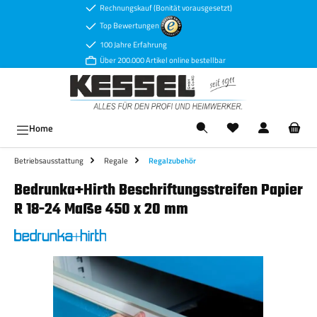
Rechnungskauf (Bonität vorausgesetzt)
Zum Hauptinhalt springen
Top Bewertungen
100 Jahre Erfahrung
Über 200.000 Artikel online bestellbar
Ware
Home
Betriebsausstattung
Regale
Regalzubehör
Bedrunka+Hirth Beschriftungsstreifen Papier
R 18-24 Maße 450 x 20 mm
Bildergalerie überspringen