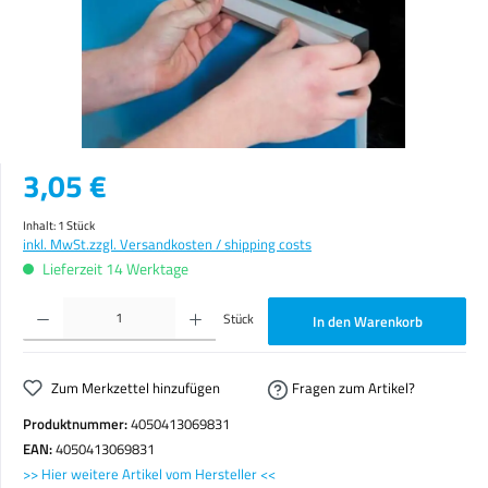
Regulärer Preis:
3,05 €
Inhalt:
1 Stück
inkl. MwSt.
zzgl. Versandkosten / shipping costs
Lieferzeit 14 Werktage
Produkt Anzahl: Gib den gewünschten Wert ein oder benutze die Schaltflächen um die Anzahl zu erhöhen o
Stück
In den Warenkorb
Zum Merkzettel hinzufügen
Fragen zum Artikel?
Produktnummer:
4050413069831
EAN:
4050413069831
>> Hier weitere Artikel vom Hersteller <<