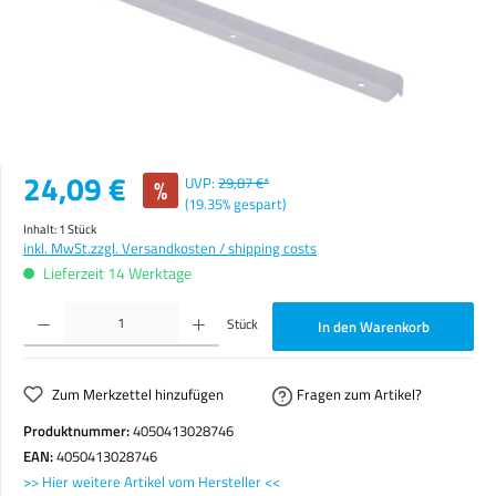
Verkaufspreis:
24,09 €
%
UVP:
29,87 €*
(19.35% gespart)
Inhalt:
1 Stück
inkl. MwSt.
zzgl. Versandkosten / shipping costs
Lieferzeit 14 Werktage
Produkt Anzahl: Gib den gewünschten Wert ein oder benutze die Schaltflächen um die Anzahl zu erhöhen o
Stück
In den Warenkorb
Zum Merkzettel hinzufügen
Fragen zum Artikel?
Produktnummer:
4050413028746
EAN:
4050413028746
>> Hier weitere Artikel vom Hersteller <<