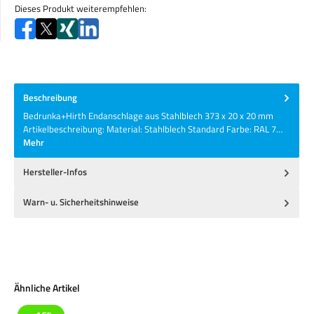
Dieses Produkt weiterempfehlen:
Beschreibung
Bedrunka+Hirth Endanschlage aus Stahlblech 373 x 20 x 20 mm
Artikelbeschreibung: Material: Stahlblech Standard Farbe: RAL 7…
Mehr
Hersteller-Infos
Warn- u. Sicherheitshinweise
Produktgalerie überspringen
Ähnliche Artikel