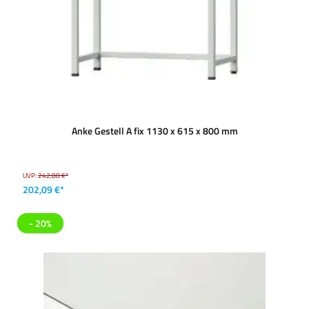
Anke Gestell A fix 1130 x 615 x 800 mm
UVP:
242,88 €*
202,09 €*
- 20%