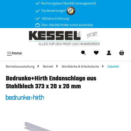
Rechnungskauf (Bonität vorausgesetzt)
Zum Hauptinhalt springen
Top Bewertungen
100 Jahre Erfahrung
Über 200.000 Artikel online bestellbar
Ware
Home
Betriebsausstattung
Betrieb
Werkbänke & Arbeitstische
Zubehör
Bedrunka+Hirth Endanschlage aus
Stahlblech 373 x 20 x 20 mm
Bildergalerie überspringen