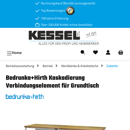
Rechnungskauf (Bonität vorausgesetzt)
Zum Hauptinhalt springen
Top Bewertungen
100 Jahre Erfahrung
Über 200.000 Artikel online bestellbar
Ware
Home
Betriebsausstattung
Betrieb
Werkbänke & Arbeitstische
Zubehör
Bedrunka+Hirth Kaskadierung
Verbindungselement für Grundtisch
Bildergalerie überspringen