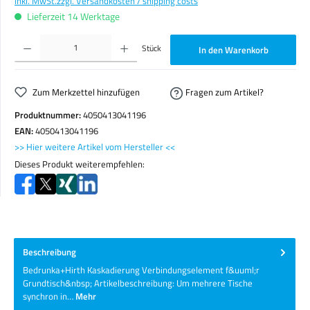
inkl. MwSt.
zzgl. Versandkosten / shipping costs
Lieferzeit 14 Werktage
Produkt Anzahl: Gib den gewünschten Wert ein oder benutze die Schaltflächen um die Anzahl zu erhöhen o
Stück
In den Warenkorb
Zum Merkzettel hinzufügen
Fragen zum Artikel?
Produktnummer:
4050413041196
EAN:
4050413041196
>> Hier weitere Artikel vom Hersteller <<
Dieses Produkt weiterempfehlen:
Beschreibung
Bedrunka+Hirth Kaskadierung Verbindungselement f&uuml;r
Grundtisch&nbsp; Artikelbeschreibung: Um mehrere Tische
synchron in…
Mehr