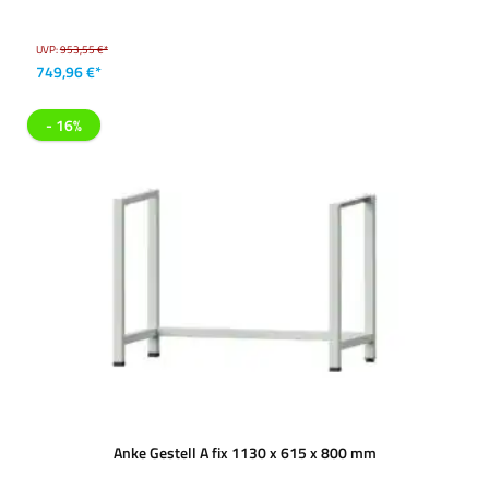
UVP:
953,55 €*
749,96 €*
- 16%
Anke Gestell A fix 1130 x 615 x 800 mm