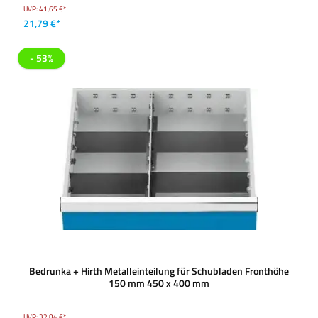
UVP:
41,65 €*
21,79 €*
- 53%
Bedrunka + Hirth Metalleinteilung für Schubladen Fronthöhe
150 mm 450 x 400 mm
UVP:
32,84 €*