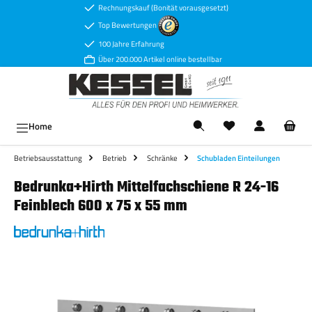
Rechnungskauf (Bonität vorausgesetzt)
Zum Hauptinhalt springen
Top Bewertungen
100 Jahre Erfahrung
Über 200.000 Artikel online bestellbar
Ware
Home
Betriebsausstattung
Betrieb
Schränke
Schubladen Einteilungen
Bedrunka+Hirth Mittelfachschiene R 24-16
Feinblech 600 x 75 x 55 mm
Bildergalerie überspringen