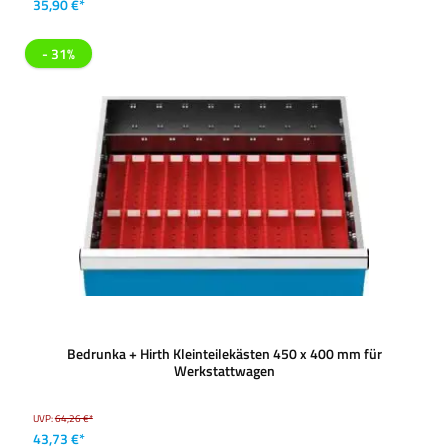
35,90 €*
- 31%
Bedrunka + Hirth Kleinteilekästen 450 x 400 mm für
Werkstattwagen
UVP:
64,26 €*
43,73 €*