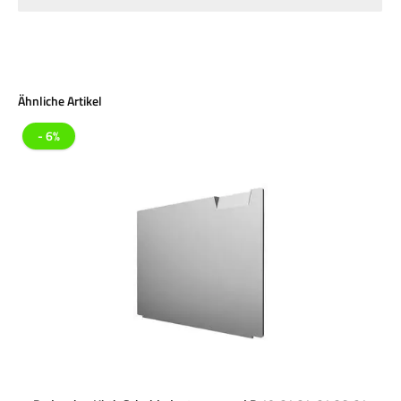
Produktgalerie überspringen
Ähnliche Artikel
- 6%