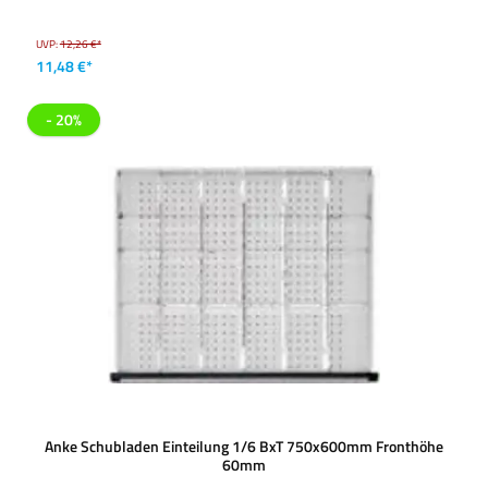
UVP:
12,26 €*
11,48 €*
- 20%
Anke Schubladen Einteilung 1/6 BxT 750x600mm Fronthöhe
60mm