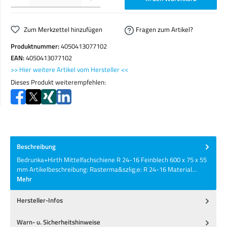
Zum Merkzettel hinzufügen
Fragen zum Artikel?
Produktnummer:
4050413077102
EAN:
4050413077102
>> Hier weitere Artikel vom Hersteller <<
Dieses Produkt weiterempfehlen:
Beschreibung
Bedrunka+Hirth Mittelfachschiene R 24-16 Feinblech 600 x 75 x 55
mm Artikelbeschreibung: Rasterma&szlig;e: R 24-16 Material…
Mehr
Hersteller-Infos
Warn- u. Sicherheitshinweise