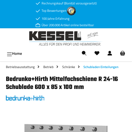
Rechnungskauf (Bonität vorausgesetzt)
Zum Hauptinhalt springen
Top Bewertungen
100 Jahre Erfahrung
Über 200.000 Artikel online bestellbar
Ware
Home
Betriebsausstattung
Betrieb
Schränke
Schubladen Einteilungen
Bedrunka+Hirth Mittelfachschiene R 24-16
Schublade 600 x 85 x 100 mm
Bildergalerie überspringen