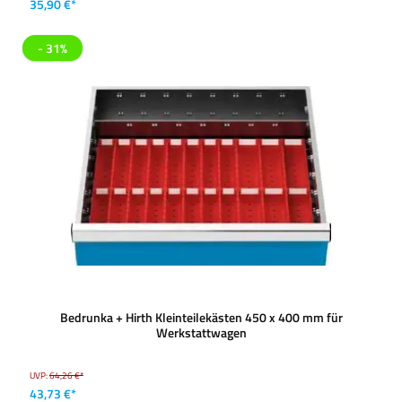
35,90 €*
- 31%
Bedrunka + Hirth Kleinteilekästen 450 x 400 mm für
Werkstattwagen
UVP:
64,26 €*
43,73 €*