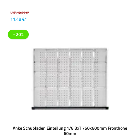
UVP:
12,26 €*
11,48 €*
- 20%
Anke Schubladen Einteilung 1/6 BxT 750x600mm Fronthöhe
60mm