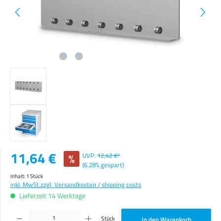
Verkaufspreis:
11,64 €
%
UVP:
12,42 €*
(6.28% gespart)
Inhalt:
1 Stück
inkl. MwSt.
zzgl. Versandkosten / shipping costs
Lieferzeit 14 Werktage
Produkt Anzahl: Gib den gewünschten Wert ein oder benutze die Schaltflächen um die Anzahl zu erhöhen o
Stück
In den Warenkorb