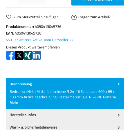
Zum Merkzettel hinzufügen
Fragen zum Artikel?
Produktnummer:
4050413045736
EAN:
4050413045736
>> Hier weitere Artikel vom Hersteller <<
Dieses Produkt weiterempfehlen:
Beschreibung
Bedrunka+Hirth Mittelfachschiene R 24-16 Schublade 600 x 85 x
100 mm Artikelbeschreibung: Rasterma&szlig;e: R 24-16 Materia…
Mehr
Hersteller-Infos
Warn- u. Sicherheitshinweise