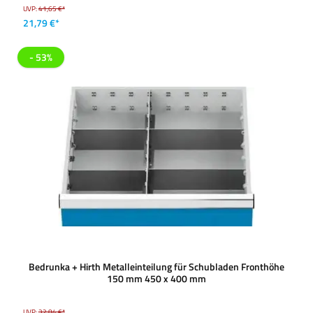
UVP:
41,65 €*
21,79 €*
- 53%
Bedrunka + Hirth Metalleinteilung für Schubladen Fronthöhe
150 mm 450 x 400 mm
UVP:
32,84 €*