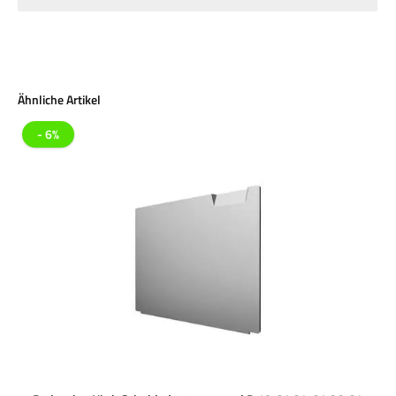
Produktgalerie überspringen
Ähnliche Artikel
- 6%