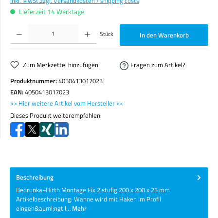
inkl. MwSt.
zzgl. Versandkosten / shipping costs
Lieferzeit 14 Werktage
Produkt Anzahl: Gib den gewünschten Wert ein oder benutze die Schaltflächen um die Anzahl zu erhöhen o
Stück
In den Warenkorb
Zum Merkzettel hinzufügen
Fragen zum Artikel?
Produktnummer:
4050413017023
EAN:
4050413017023
>> Hier weitere Artikel vom Hersteller <<
Dieses Produkt weiterempfehlen:
Beschreibung
Bedrunka+Hirth Montage Fix 2 stufig 200 x 200 x 25 mm
Artikelbeschreibung: Wanne wird mit Haken im Profil
eingeh&auml;ngt I…
Mehr