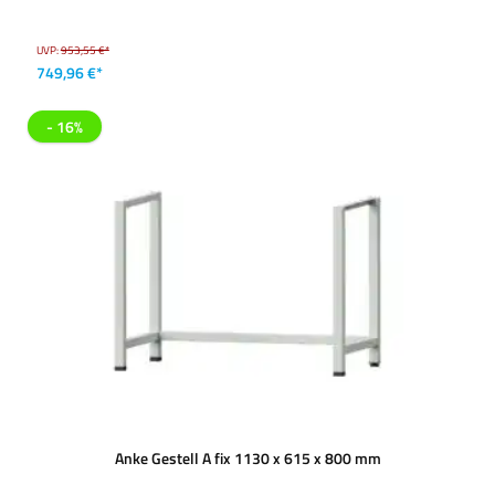
UVP:
953,55 €*
749,96 €*
- 16%
Anke Gestell A fix 1130 x 615 x 800 mm