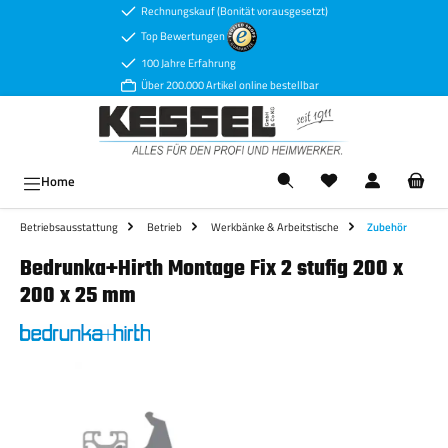
Rechnungskauf (Bonität vorausgesetzt)
Zum Hauptinhalt springen
Top Bewertungen
100 Jahre Erfahrung
Über 200.000 Artikel online bestellbar
Ware
Home
Betriebsausstattung
Betrieb
Werkbänke & Arbeitstische
Zubehör
Bedrunka+Hirth Montage Fix 2 stufig 200 x
200 x 25 mm
Bildergalerie überspringen