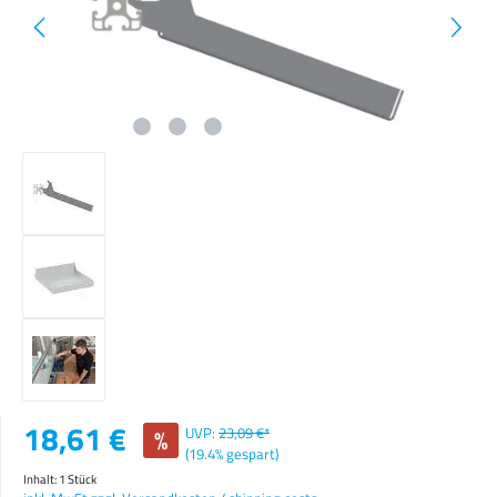
Verkaufspreis:
18,61 €
%
UVP:
23,09 €*
(19.4% gespart)
Inhalt:
1 Stück