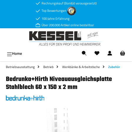
Rechnungskauf (Bonität vorausgesetzt)
Zum Hauptinhalt springen
Top Bewertungen
100 Jahre Erfahrung
Über 200.000 Artikel online bestellbar
Ware
Home
Betriebsausstattung
Betrieb
Werkbänke & Arbeitstische
Zubehör
Bedrunka+Hirth Niveauausgleichsplatte
Stahlblech 60 x 150 x 2 mm
Bildergalerie überspringen