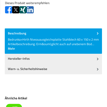
Dieses Produkt weiterempfehlen:
Beschreibung
Bedrunka+Hirth Niveauausgleichsplatte Stahlblech 60 x 150 x 2 mm
Artikelbeschreibung: Erm&ouml;glicht auch auf unebenem Bod…
Mehr
Hersteller-Infos
Warn- u. Sicherheitshinweise
Produktgalerie überspringen
Ähnliche Artikel