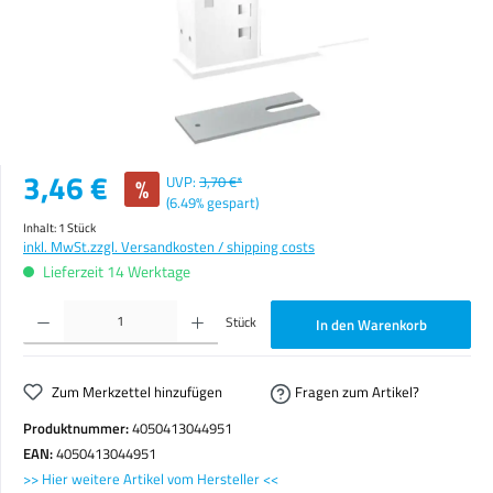
Verkaufspreis:
3,46 €
%
UVP:
3,70 €*
(6.49% gespart)
Inhalt:
1 Stück
inkl. MwSt.
zzgl. Versandkosten / shipping costs
Lieferzeit 14 Werktage
Produkt Anzahl: Gib den gewünschten Wert ein oder benutze die Schaltflächen um die Anzahl zu erhöhen o
Stück
In den Warenkorb
Zum Merkzettel hinzufügen
Fragen zum Artikel?
Produktnummer:
4050413044951
EAN:
4050413044951
>> Hier weitere Artikel vom Hersteller <<