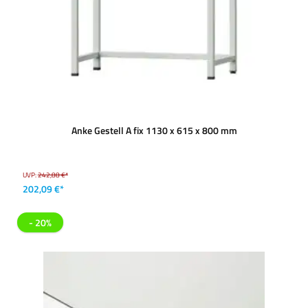
Anke Gestell A fix 1130 x 615 x 800 mm
UVP:
242,88 €*
202,09 €*
- 20%