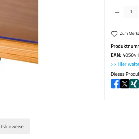
Produkt Anzahl: G
Zum Merkz
Produktnum
EAN:
40504
>> Hier weite
Dieses Produ
itshinweise