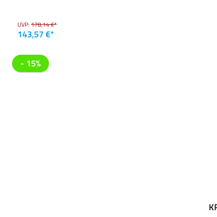
UVP:
178,14 €*
143,57 €*
- 15%
K