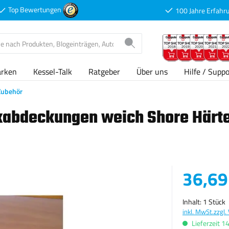
Top Bewertungen
100 Jahre Erfahr
arken
Kessel-Talk
Ratgeber
Über uns
Hilfe / Suppo
Zubehör
abdeckungen weich Shore Härte 
Verkaufspreis
36,69
Inhalt:
1 Stück
inkl. MwSt.
zzgl.
Lieferzeit 1