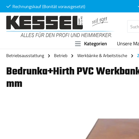
Rechnungskauf (Bonität vorausgesetzt)
 Hauptinhalt springen
Zur Suche springen
Zur Hauptnavigation springen
Kategorien
Unsere M
Betriebsausstattung
Betrieb
Werkbänke & Arbeitstische
Bedrunka+Hirth PVC Werkbank
mm
Bildergalerie überspringen