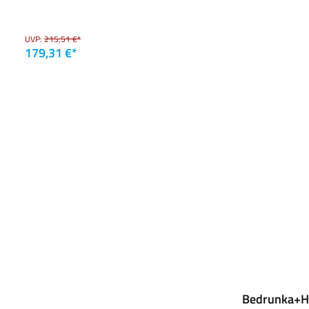
UVP:
215,51 €*
179,31 €*
Bedrunka+Hi