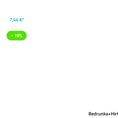
7,44 €*
- 18%
Bedrunka+Hirt