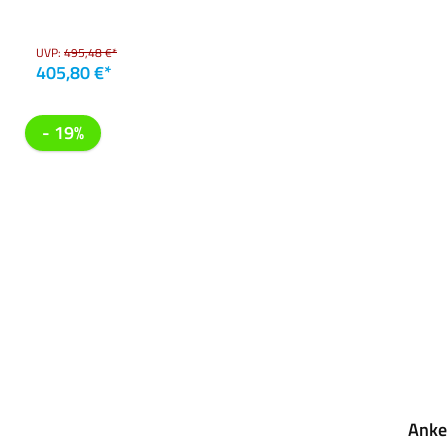
UVP:
495,48 €*
405,80 €*
- 19%
Anke