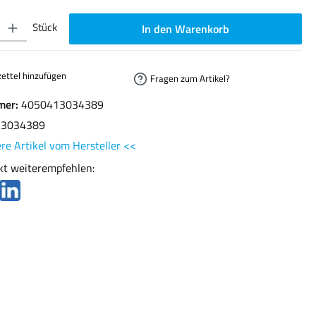
ib den gewünschten Wert ein oder benutze die Schaltflächen um die Anzahl zu erhöhen oder
Stück
In den Warenkorb
ettel hinzufügen
Fragen zum Artikel?
mer:
4050413034389
13034389
re Artikel vom Hersteller <<
kt weiterempfehlen: