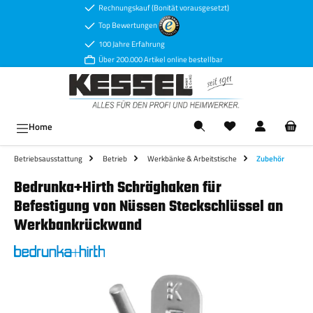
Rechnungskauf (Bonität vorausgesetzt)
Zum Hauptinhalt springen
Top Bewertungen
100 Jahre Erfahrung
Über 200.000 Artikel online bestellbar
Ware
Home
Betriebsausstattung
Betrieb
Werkbänke & Arbeitstische
Zubehör
Bedrunka+Hirth Schräghaken für
Befestigung von Nüssen Steckschlüssel an
Werkbankrückwand
Bildergalerie überspringen