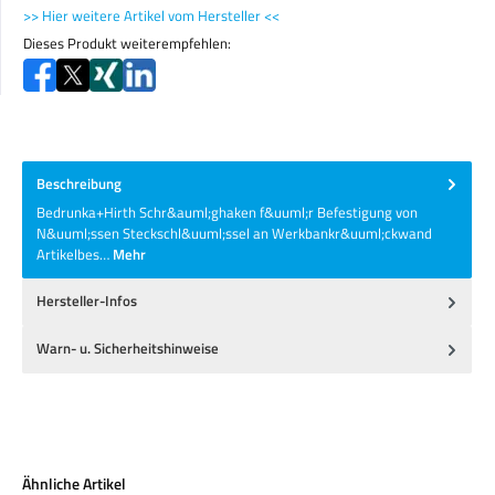
>> Hier weitere Artikel vom Hersteller <<
Dieses Produkt weiterempfehlen:
Beschreibung
Bedrunka+Hirth Schr&auml;ghaken f&uuml;r Befestigung von
N&uuml;ssen Steckschl&uuml;ssel an Werkbankr&uuml;ckwand
Artikelbes…
Mehr
Hersteller-Infos
Warn- u. Sicherheitshinweise
Produktgalerie überspringen
Ähnliche Artikel