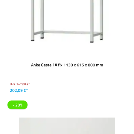
Anke Gestell A fix 1130 x 615 x 800 mm
UVP:
242,88 €*
202,09 €*
- 20%