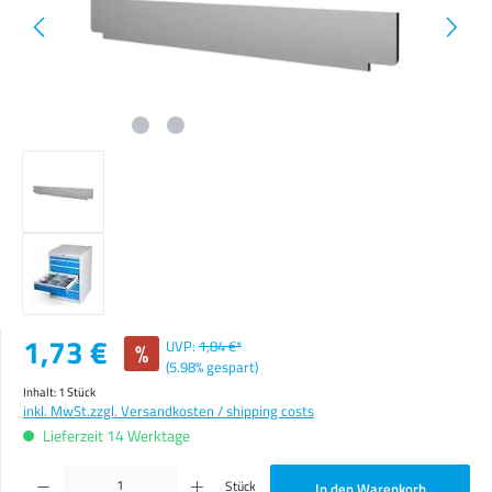
Verkaufspreis:
1,73 €
%
UVP:
1,84 €*
(5.98% gespart)
Inhalt:
1 Stück
inkl. MwSt.
zzgl. Versandkosten / shipping costs
Lieferzeit 14 Werktage
Produkt Anzahl: Gib den gewünschten Wert ein oder benutze die Schaltflächen um die Anzahl zu erhöhen o
Stück
In den Warenkorb