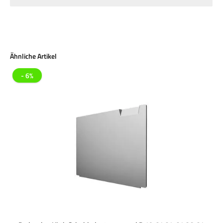
Produktgalerie überspringen
Ähnliche Artikel
- 6%