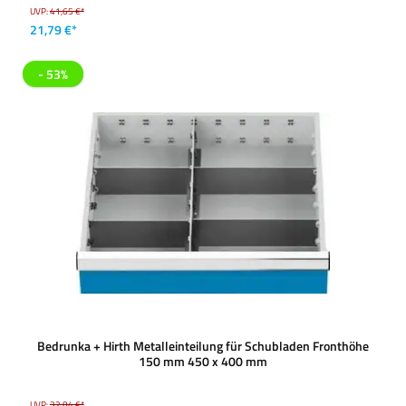
UVP:
41,65 €*
21,79 €*
- 53%
Bedrunka + Hirth Metalleinteilung für Schubladen Fronthöhe
150 mm 450 x 400 mm
UVP:
32,84 €*