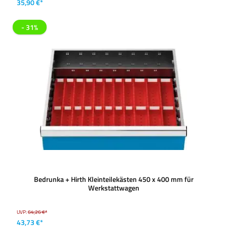
35,90 €*
- 31%
Bedrunka + Hirth Kleinteilekästen 450 x 400 mm für
Werkstattwagen
UVP:
64,26 €*
43,73 €*