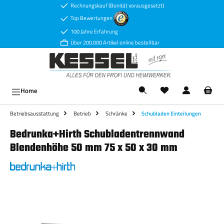
Rechnungskauf (Bonität vorausgesetzt)
Zum Hauptinhalt springen
Top Bewertungen
100 Jahre Erfahrung
Über 200.000 Artikel online bestellbar
Ware
Home
Betriebsausstattung
Betrieb
Schränke
Schubladen Einteilungen
Bedrunka+Hirth Schubladentrennwand
Blendenhöhe 50 mm 75 x 50 x 30 mm
Bildergalerie überspringen