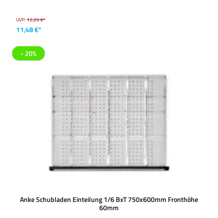
UVP:
12,26 €*
11,48 €*
- 20%
Anke Schubladen Einteilung 1/6 BxT 750x600mm Fronthöhe
60mm