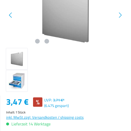
Verkaufspreis:
3,47 €
%
UVP:
3,71 €*
(6.47% gespart)
Inhalt:
1 Stück
inkl. MwSt.
zzgl. Versandkosten / shipping costs
Lieferzeit 14 Werktage