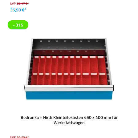
UVP:
56,17 €*
35,90 €*
- 31%
Bedrunka + Hirth Kleinteilekästen 450 x 400 mm für
Werkstattwagen
UVP:
64,26 €*