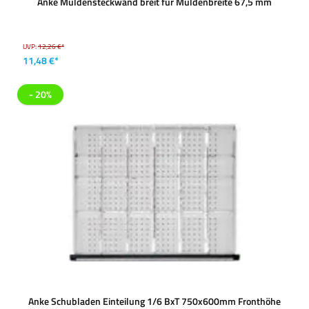
Anke Muldensteckwand breit für Muldenbreite 67,5 mm
UVP:
12,26 €*
11,48 €*
- 20%
Anke Schubladen Einteilung 1/6 BxT 750x600mm Fronthöhe