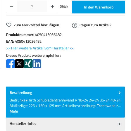
Produkt Anzahl: Gib den gewünschten Wert ein oder benutze die Schaltflächen um die Anzahl zu erhöhen o
Stück
In den Warenkorb
Zum Merkzettel hinzufügen
Fragen zum Artikel?
Produktnummer:
4050413036482
EAN:
4050413036482
>> Hier weitere Artikel vom Hersteller <<
Dieses Produkt weiterempfehlen:
Beschreibung
Bedrunka+Hirth Schubladentrennwand R 18-24 24-24 36-24 48-24
Ma&szlig;e 225 x 150 x 125 mm Artikelbeschreibung: Trennwand z…
Mehr
Hersteller-Infos