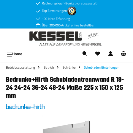
Rechnungskauf (Bonität vorausgesetzt)
Zum Hauptinhalt springen
Top Bewertungen
100 Jahre Erfahrung
Über 200.000 Artikel online bestellbar
Ware
Home
Betriebsausstattung
Betrieb
Schränke
Schubladen Einteilungen
Bedrunka+Hirth Schubladentrennwand R 18-
24 24-24 36-24 48-24 Maße 225 x 150 x 125
mm
Bildergalerie überspringen