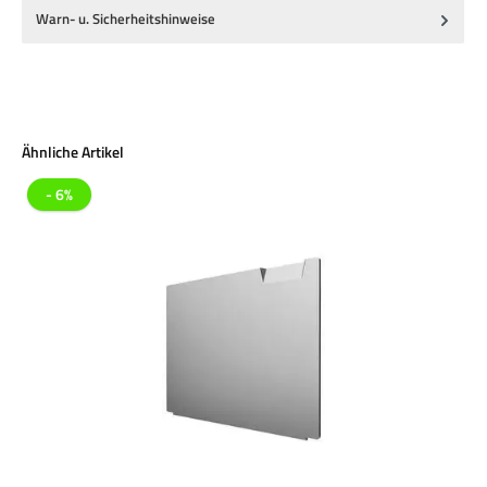
Warn- u. Sicherheitshinweise
Produktgalerie überspringen
Ähnliche Artikel
- 6%