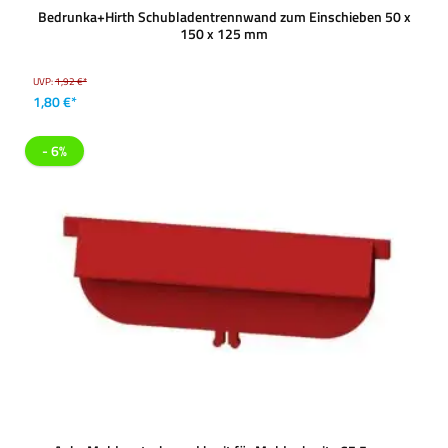
Bedrunka+Hirth Schubladentrennwand zum Einschieben 50 x
150 x 125 mm
UVP:
1,92 €*
1,80 €*
- 6%