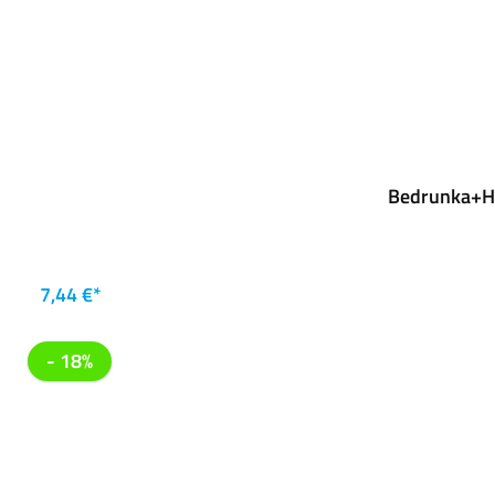
Bedrunka+Hi
7,44 €*
- 18%