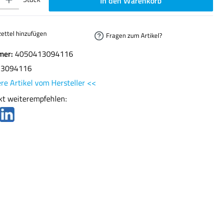
In den Warenkorb
ettel hinzufügen
Fragen zum Artikel?
mer:
4050413094116
13094116
re Artikel vom Hersteller <<
kt weiterempfehlen: