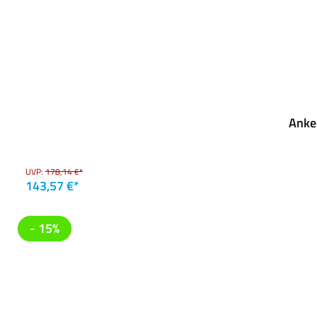
Anke
UVP:
178,14 €*
143,57 €*
- 15%