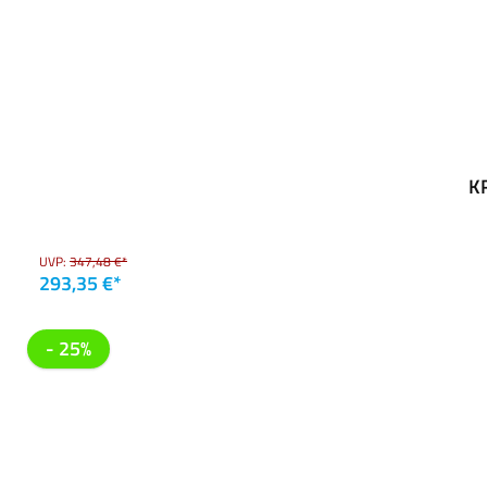
K
UVP:
347,48 €*
293,35 €*
- 25%