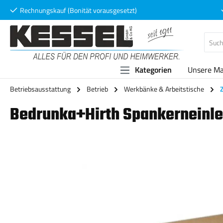
Rechnungskauf (Bonität vorausgesetzt)
 Hauptinhalt springen
Zur Suche springen
Zur Hauptnavigation springen
Kategorien
Unsere M
Betriebsausstattung
Betrieb
Werkbänke & Arbeitstische
Bedrunka+Hirth Spankerneinle
Bildergalerie überspringen