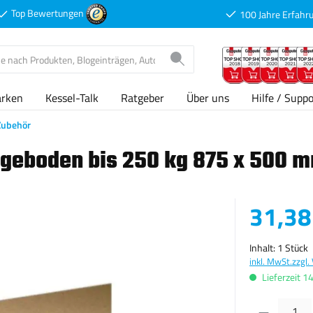
Top Bewertungen
100 Jahre Erfahr
arken
Kessel-Talk
Ratgeber
Über uns
Hilfe / Suppo
Zubehör
geboden bis 250 kg 875 x 500 
Verkaufspreis
31,38
Inhalt:
1 Stück
inkl. MwSt.
zzgl.
Lieferzeit 1
Produkt Anzahl: G