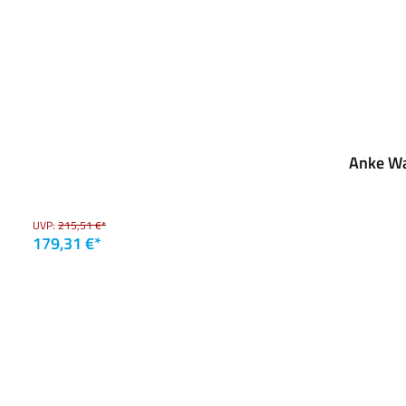
Anke Wa
UVP:
215,51 €*
179,31 €*