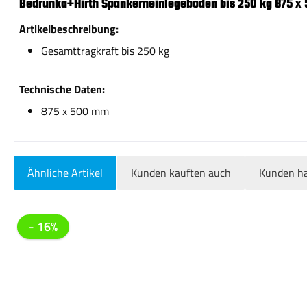
Bedrunka+Hirth Spankerneinlegeboden bis 250 kg 875 
Artikelbeschreibung:
Gesamttragkraft bis 250 kg
Technische Daten:
875 x 500 mm
Ähnliche Artikel
Kunden kauften auch
Kunden ha
Produktgalerie überspringen
- 16%