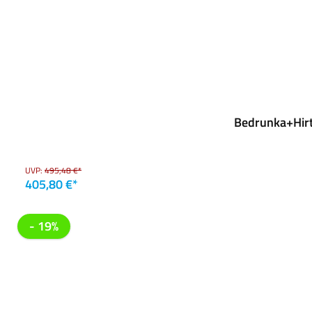
Bedrunka+Hirt
UVP:
495,48 €*
405,80 €*
- 19%