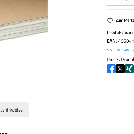
Zum Merkz
Produktnum
EAN:
40504
>> Hier weite
Dieses Produ
itshinweise