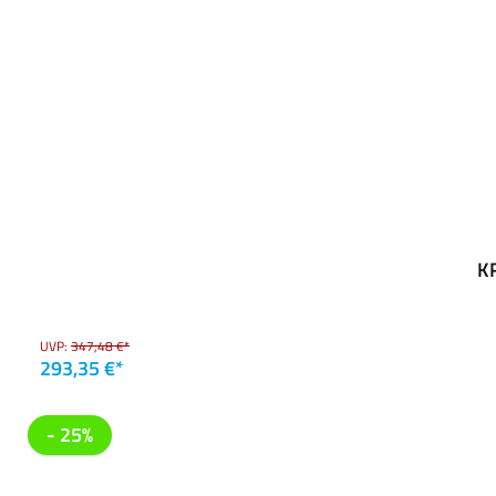
K
UVP:
347,48 €*
293,35 €*
- 25%