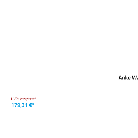
Anke Wa
UVP:
215,51 €*
179,31 €*