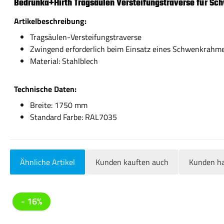
Bedrunka+Hirth Tragsäulen Versteifungstraverse für 
Artikelbeschreibung:
Tragsäulen-Versteifungstraverse
Zwingend erforderlich beim Einsatz eines Schwenkrahm
Material: Stahlblech
Technische Daten:
Breite: 1750 mm
Standard Farbe: RAL7035
Ähnliche Artikel
Kunden kauften auch
Kunden ha
Produktgalerie überspringen
- 16%