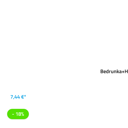
Bedrunka+Hi
7,44 €*
- 18%