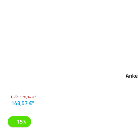
Anke
UVP:
178,14 €*
143,57 €*
- 15%