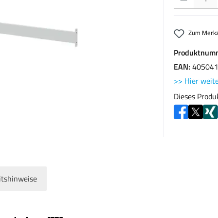
Zum Merkz
Produktnum
EAN:
40504
>> Hier weite
Dieses Produ
itshinweise