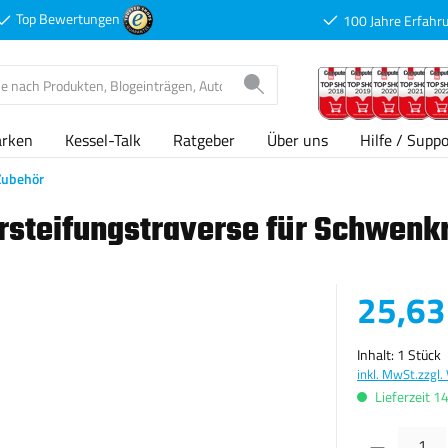
Top Bewertungen
100 Jahre Erfahr
arken
Kessel-Talk
Ratgeber
Über uns
Hilfe / Suppo
Zubehör
ersteifungstraverse für Schwen
Verkaufspreis
25,63
Inhalt:
1 Stück
inkl. MwSt.
zzgl.
Lieferzeit 1
Produkt Anzahl: G