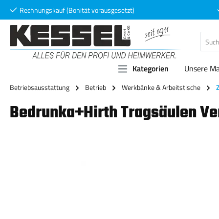
Rechnungskauf (Bonität vorausgesetzt)
 Hauptinhalt springen
Zur Suche springen
Zur Hauptnavigation springen
Kategorien
Unsere M
Betriebsausstattung
Betrieb
Werkbänke & Arbeitstische
Bedrunka+Hirth Tragsäulen V
Bildergalerie überspringen