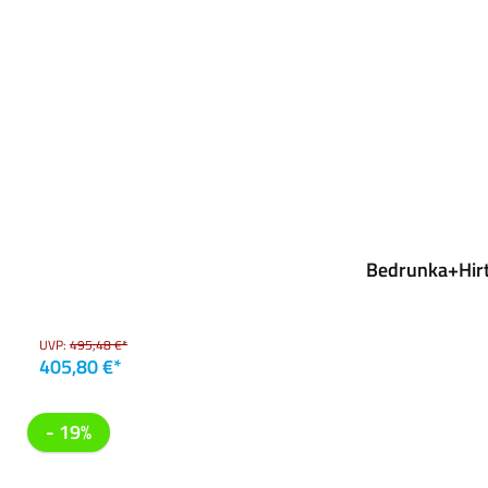
Bedrunka+Hirt
UVP:
495,48 €*
405,80 €*
- 19%