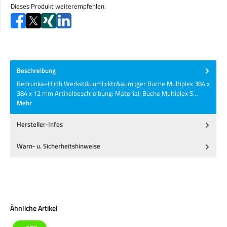
Dieses Produkt weiterempfehlen:
Beschreibung
Bedrunka+Hirth Werkst&uuml;cktr&auml;ger Buche Multiplex 384 x
384 x 12 mm Artikelbeschreibung: Material: Buche Multiplex S…
Mehr
Hersteller-Infos
Warn- u. Sicherheitshinweise
Produktgalerie überspringen
Ähnliche Artikel