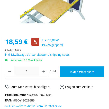
Verkaufspreis:
18,59 €
%
UVP:
23,07 €*
(19.42% gespart)
Inhalt:
1 Stück
inkl. MwSt.
zzgl. Versandkosten / shipping costs
Lieferzeit 14 Werktage
Produkt Anzahl: Gib den gewünschten Wert ein oder benutze die Schaltflächen um die Anzahl zu erhöhen o
Stück
In den Warenkorb
Zum Merkzettel hinzufügen
Fragen zum Artikel?
Produktnummer:
4050413028685
EAN:
4050413028685
>> Hier weitere Artikel vom Hersteller <<