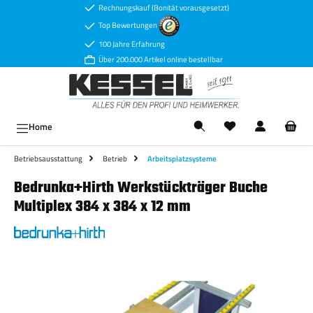
Rechnungskauf (Bonität vorausgesetzt)
Zum Hauptinhalt springen
Top Bewertungen
100 Jahre Erfahrung
Über 200.000 Artikel online bestellbar
Ware
Home
Betriebsausstattung
Betrieb
Arbeitsplatzsysteme
Bedrunka+Hirth Werkstückträger Buche
Multiplex 384 x 384 x 12 mm
Bildergalerie überspringen