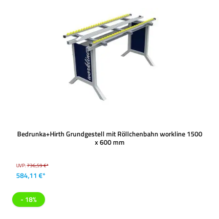
Bedrunka+Hirth Grundgestell mit Röllchenbahn workline 1500
x 600 mm
UVP:
736,59 €*
584,11 €*
- 18%