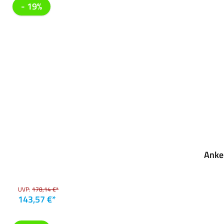
- 19%
Anke
UVP:
178,14 €*
143,57 €*