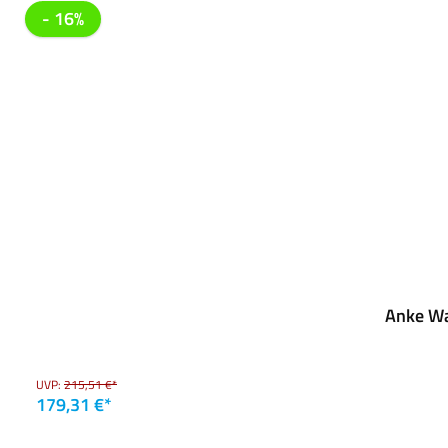
- 16%
Anke Wa
UVP:
215,51 €*
179,31 €*