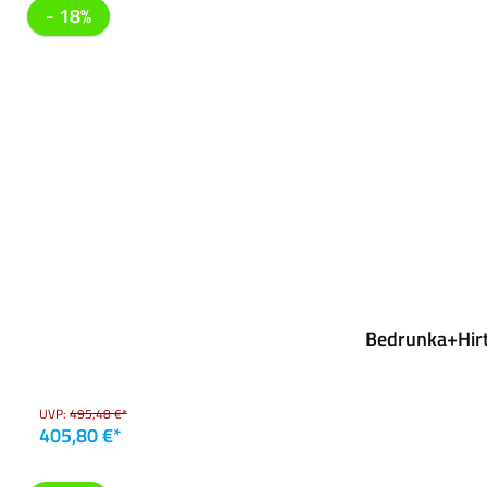
- 18%
Bedrunka+Hirt
UVP:
495,48 €*
405,80 €*