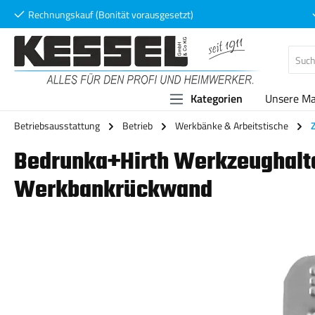
Rechnungskauf (Bonität vorausgesetzt)
 Hauptinhalt springen
Zur Suche springen
Zur Hauptnavigation springen
Kategorien
Unsere M
Betriebsausstattung
Betrieb
Werkbänke & Arbeitstische
Bedrunka+Hirth Werkzeughalte
Werkbankrückwand
Bildergalerie überspringen