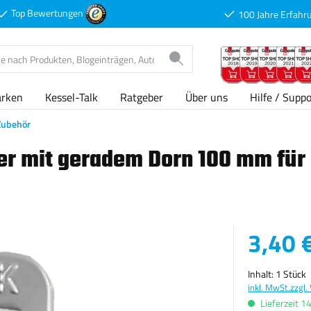
Top Bewertungen
100 Jahre Erfahr
arken
Kessel-Talk
Ratgeber
Über uns
Hilfe / Suppo
Zubehör
r mit geradem Dorn 100 mm für
Regulärer Pre
3,40 
Inhalt:
1 Stück
inkl. MwSt.
zzgl.
Lieferzeit 1