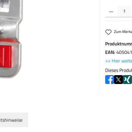
Produkt Anzahl: G
Zum Merkz
Produktnum
EAN:
40504
>> Hier weite
Dieses Produ
itshinweise