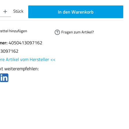
ib den gewünschten Wert ein oder benutze die Schaltflächen um die Anzahl zu erhöhen oder
Stück
In den Warenkorb
ettel hinzufügen
Fragen zum Artikel?
mer:
4050413097162
13097162
re Artikel vom Hersteller <<
kt weiterempfehlen: