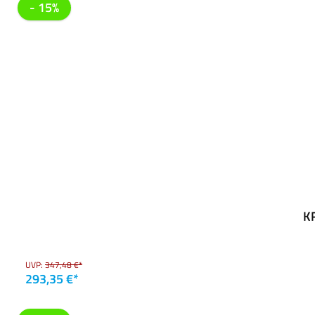
- 15%
K
UVP:
347,48 €*
293,35 €*