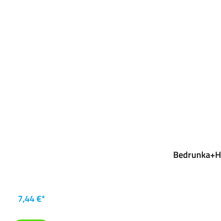
Bedrunka+Hi
7,44 €*