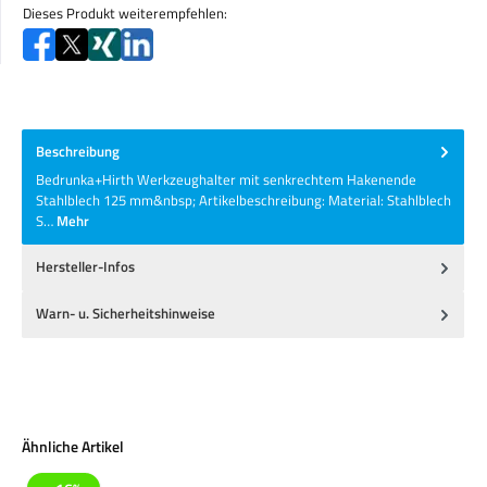
Dieses Produkt weiterempfehlen:
Beschreibung
Bedrunka+Hirth Werkzeughalter mit senkrechtem Hakenende
Stahlblech 125 mm&nbsp; Artikelbeschreibung: Material: Stahlblech
S…
Mehr
Hersteller-Infos
Warn- u. Sicherheitshinweise
Produktgalerie überspringen
Ähnliche Artikel