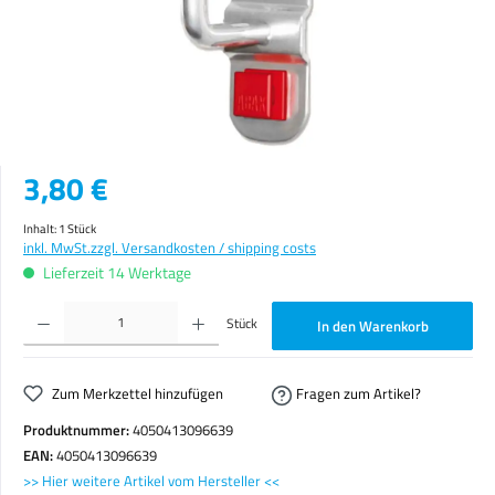
Regulärer Preis:
3,80 €
Inhalt:
1 Stück
inkl. MwSt.
zzgl. Versandkosten / shipping costs
Lieferzeit 14 Werktage
Produkt Anzahl: Gib den gewünschten Wert ein oder benutze die Schaltflächen um die Anzahl zu erhöhen o
Stück
In den Warenkorb
Zum Merkzettel hinzufügen
Fragen zum Artikel?
Produktnummer:
4050413096639
EAN:
4050413096639
>> Hier weitere Artikel vom Hersteller <<