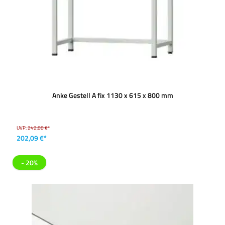
Anke Gestell A fix 1130 x 615 x 800 mm
UVP:
242,88 €*
202,09 €*
- 20%