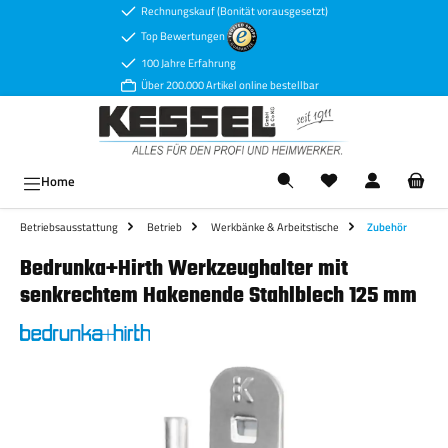
Rechnungskauf (Bonität vorausgesetzt)
Zum Hauptinhalt springen
Top Bewertungen
100 Jahre Erfahrung
Über 200.000 Artikel online bestellbar
Ware
Home
Betriebsausstattung
Betrieb
Werkbänke & Arbeitstische
Zubehör
Bedrunka+Hirth Werkzeughalter mit
senkrechtem Hakenende Stahlblech 125 mm
Bildergalerie überspringen