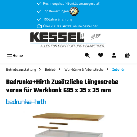
Rechnungskauf (Bonität vorausgesetzt)
Zum Hauptinhalt springen
Top Bewertungen
100 Jahre Erfahrung
Über 200.000 Artikel online bestellbar
Ware
Home
Betriebsausstattung
Betrieb
Werkbänke & Arbeitstische
Zubehör
Bedrunka+Hirth Zusätzliche Längsstrebe
vorne für Werkbank 695 x 35 x 35 mm
Bildergalerie überspringen