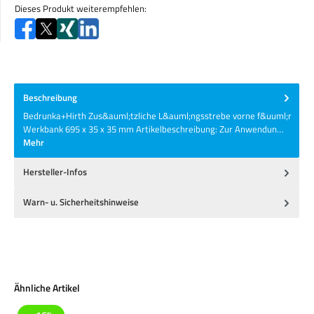
Dieses Produkt weiterempfehlen:
Beschreibung
Bedrunka+Hirth Zus&auml;tzliche L&auml;ngsstrebe vorne f&uuml;r
Werkbank 695 x 35 x 35 mm Artikelbeschreibung: Zur Anwendun…
Mehr
Hersteller-Infos
Warn- u. Sicherheitshinweise
Produktgalerie überspringen
Ähnliche Artikel