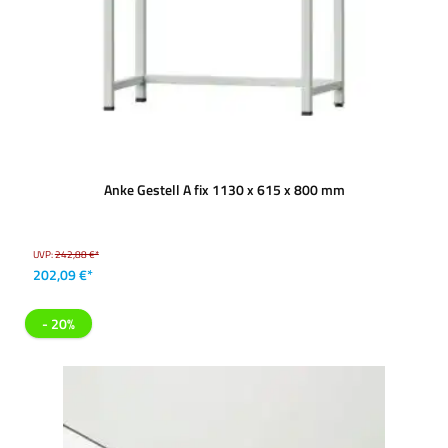
Anke Gestell A fix 1130 x 615 x 800 mm
UVP:
242,88 €*
202,09 €*
- 20%