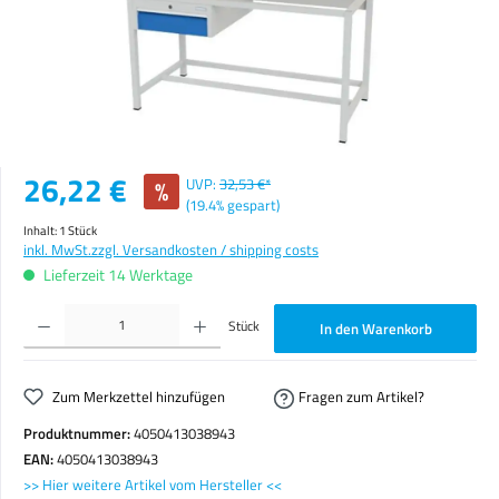
Verkaufspreis:
26,22 €
%
UVP:
32,53 €*
(19.4% gespart)
Inhalt:
1 Stück
inkl. MwSt.
zzgl. Versandkosten / shipping costs
Lieferzeit 14 Werktage
Produkt Anzahl: Gib den gewünschten Wert ein oder benutze die Schaltflächen um die Anzahl zu erhöhen o
Stück
In den Warenkorb
Zum Merkzettel hinzufügen
Fragen zum Artikel?
Produktnummer:
4050413038943
EAN:
4050413038943
>> Hier weitere Artikel vom Hersteller <<