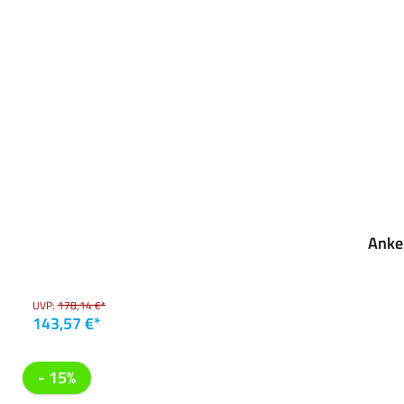
Anke
UVP:
178,14 €*
143,57 €*
- 15%