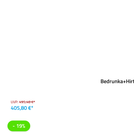
Bedrunka+Hirt
UVP:
495,48 €*
405,80 €*
- 19%