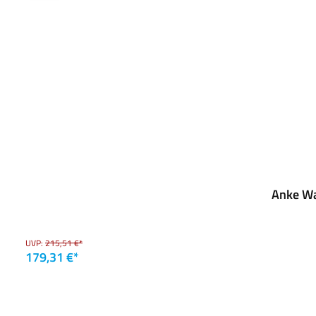
Anke Wa
UVP:
215,51 €*
179,31 €*