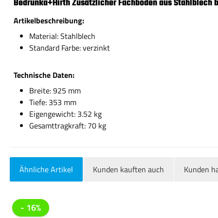
Bedrunka+Hirth Zusätzlicher Fachboden aus Stahlblech 
Artikelbeschreibung:
Material: Stahlblech
Standard Farbe: verzinkt
Technische Daten:
Breite: 925 mm
Tiefe: 353 mm
Eigengewicht: 3.52 kg
Gesamttragkraft: 70 kg
Ähnliche Artikel
Kunden kauften auch
Kunden ha
Produktgalerie überspringen
- 16%