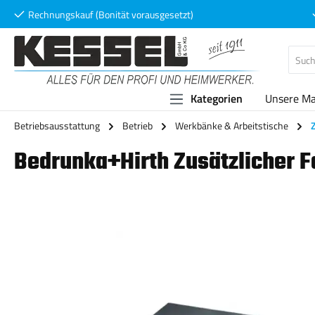
Rechnungskauf (Bonität vorausgesetzt)
 Hauptinhalt springen
Zur Suche springen
Zur Hauptnavigation springen
Kategorien
Unsere M
Betriebsausstattung
Betrieb
Werkbänke & Arbeitstische
Bedrunka+Hirth Zusätzlicher F
Bildergalerie überspringen