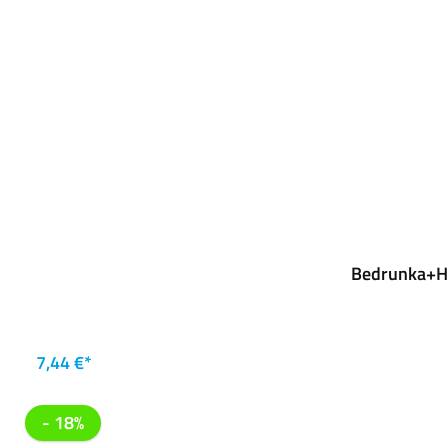
Bedrunka+Hi
7,44 €*
- 18%