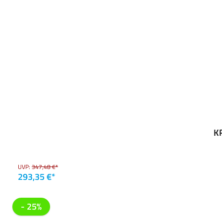
K
UVP:
347,48 €*
293,35 €*
- 25%