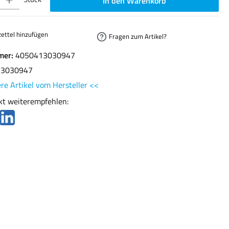
In den Warenkorb
ettel hinzufügen
Fragen zum Artikel?
mer:
4050413030947
13030947
re Artikel vom Hersteller <<
kt weiterempfehlen: