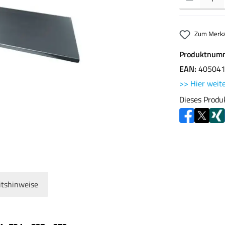
Zum Merkz
Produktnum
EAN:
40504
>> Hier weite
Dieses Produ
itshinweise