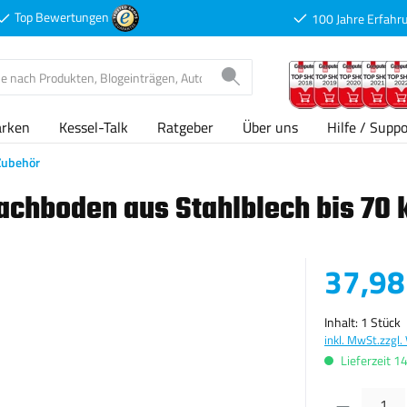
Top Bewertungen
100 Jahre Erfahr
arken
Kessel-Talk
Ratgeber
Über uns
Hilfe / Suppo
Zubehör
achboden aus Stahlblech bis 70
Verkaufspreis
37,98
Inhalt:
1 Stück
inkl. MwSt.
zzgl.
Lieferzeit 1
Produkt Anzahl: G