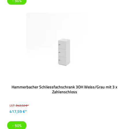
- 50%
Hammerbacher Schliessfachschrank 3OH Weiss/Grau mit 3 x
Zahlenschloss
UVP:
842,52 €*
417,59 €*
- 50%