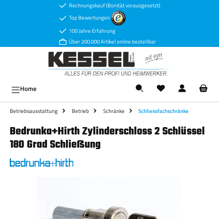
Rechnungskauf (Bonität vorausgesetzt)
Zum Hauptinhalt springen
Top Bewertungen
100 Jahre Erfahrung
Über 200.000 Artikel online bestellbar
Ware
Home
Betriebsausstattung
Betrieb
Schränke
Schliessfachschränke
Bedrunka+Hirth Zylinderschloss 2 Schlüssel
180 Grad Schließung
Bildergalerie überspringen