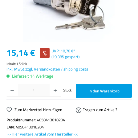
Verkaufspreis:
15,14 €
%
UVP:
18,78 €*
(19.38% gespart)
Inhalt:
1 Stück
inkl. MwSt.
zzgl. Versandkosten / shipping costs
Lieferzeit 14 Werktage
Produkt Anzahl: Gib den gewünschten Wert ein oder benutze die Schaltflächen um die Anzahl zu erhöhen o
Stück
In den Warenkorb
Zum Merkzettel hinzufügen
Fragen zum Artikel?
Produktnummer:
4050413018204
EAN:
4050413018204
>> Hier weitere Artikel vom Hersteller <<