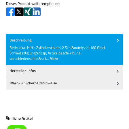
Dieses Produkt weiterempfehlen:
Beschreibung
Bedrunka+Hirth Zylinderschloss 2 Schl&uuml;ssel 180 Grad
Schlie&szlig;ung&nbsp; Artikelbeschreibung:
verschiedenschlie&szli…
Mehr
Hersteller-Infos
Warn- u. Sicherheitshinweise
Produktgalerie überspringen
Ähnliche Artikel