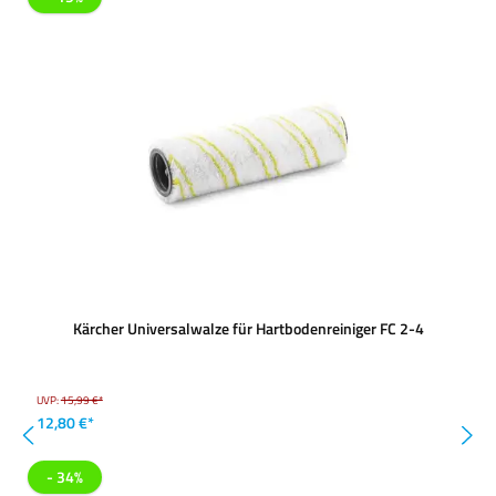
Kärcher Universalwalze für Hartbodenreiniger FC 2-4
UVP:
15,99 €*
12,80 €*
- 34%