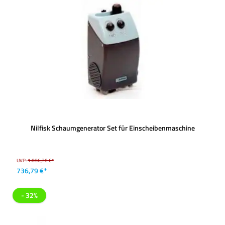
Nilfisk Schaumgenerator Set für Einscheibenmaschine
UVP:
1.086,70 €*
736,79 €*
- 32%