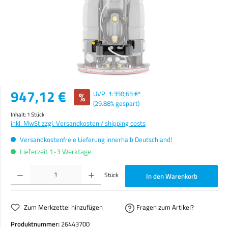
Verkaufspreis:
947,12 €
%
UVP:
1.350,65 €*
(29.88% gespart)
Inhalt:
1 Stück
inkl. MwSt.
zzgl. Versandkosten / shipping costs
Versandkostenfreie Lieferung innerhalb Deutschland!
Lieferzeit 1-3 Werktage
Produkt Anzahl: Gib den gewünschten Wert ein oder benutze die Schaltflächen um die Anzahl zu erhöhen o
Stück
In den Warenkorb
Zum Merkzettel hinzufügen
Fragen zum Artikel?
Produktnummer:
26443700