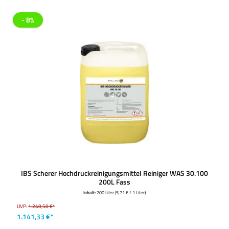
- 8%
IBS Scherer Hochdruckreinigungsmittel Reiniger WAS 30.100
200L Fass
Inhalt:
200 Liter
(5,71 € / 1 Liter)
UVP:
1.240,58 €*
1.141,33 €*