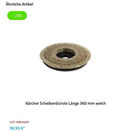
Produktgalerie überspringen
Ähnliche Artikel
- 23%
Kärcher Scheibenbürste Länge 360 mm weich
UVP:
126,14 €*
96,95 €*