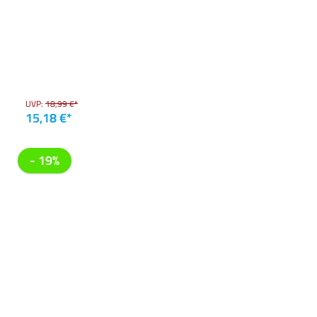
UVP:
18,99 €*
15,18 €*
- 19%