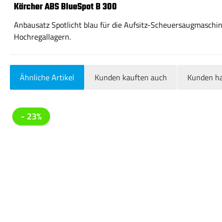
Kärcher ABS BlueSpot B 300
Anbausatz Spotlicht blau für die Aufsitz-Scheuersaugmaschine 
Hochregallagern.
Ähnliche Artikel
Kunden kauften auch
Kunden ha
Produktgalerie überspringen
- 23%