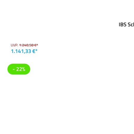
IBS Sc
UVP:
1.240,58 €*
1.141,33 €*
- 22%