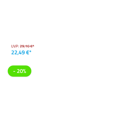
UVP:
29,16 €*
22,49 €*
- 20%