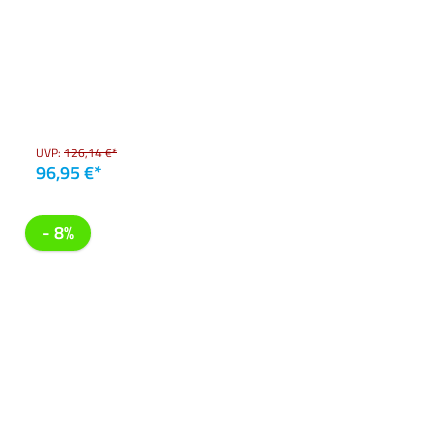
UVP:
126,14 €*
96,95 €*
- 8%