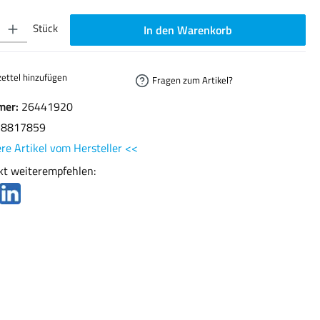
ib den gewünschten Wert ein oder benutze die Schaltflächen um die Anzahl zu erhöhen oder
Stück
In den Warenkorb
ettel hinzufügen
Fragen zum Artikel?
mer:
26441920
78817859
re Artikel vom Hersteller <<
kt weiterempfehlen: