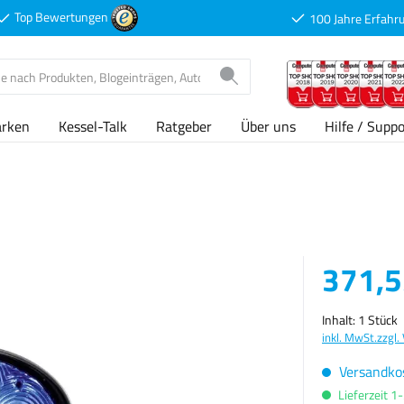
Top Bewertungen
100 Jahre Erfahr
arken
Kessel-Talk
Ratgeber
Über uns
Hilfe / Suppo
Verkaufspreis
371,5
Inhalt:
1 Stück
inkl. MwSt.
zzgl.
Versandkos
Lieferzeit 1