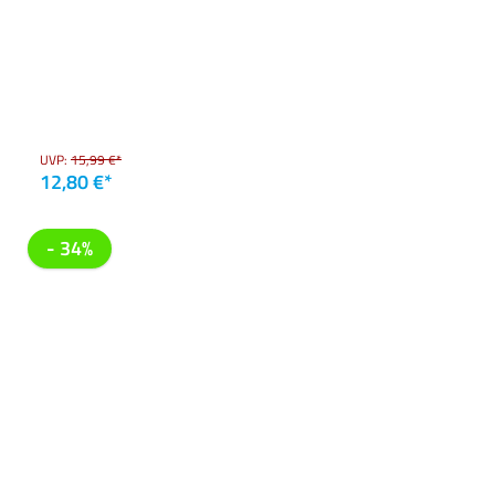
UVP:
15,99 €*
12,80 €*
- 34%