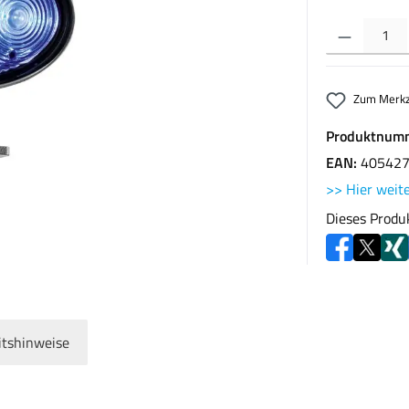
Produkt Anzahl: G
Zum Merkz
Produktnum
EAN:
40542
>> Hier weite
Dieses Produ
itshinweise