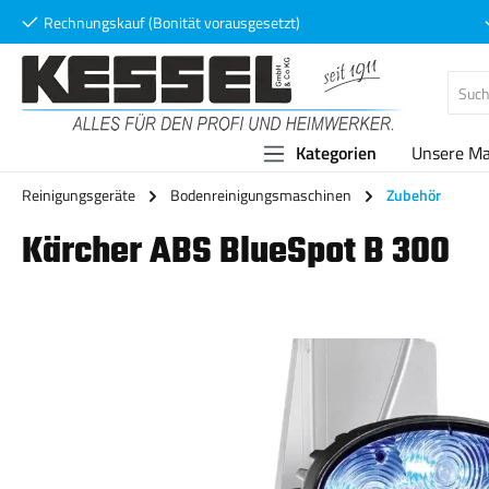
Rechnungskauf (Bonität vorausgesetzt)
 Hauptinhalt springen
Zur Suche springen
Zur Hauptnavigation springen
Kategorien
Unsere M
Reinigungsgeräte
Bodenreinigungsmaschinen
Zubehör
Kärcher ABS BlueSpot B 300
Bildergalerie überspringen