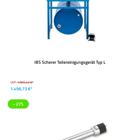
IBS Scherer Teilereinigungsgerät Typ L
UVP:
1.806,42 €*
1.496,73 €*
- 27%