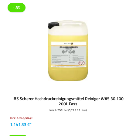
- 8%
IBS Scherer Hochdruckreinigungsmittel Reiniger WAS 30.100
200L Fass
Inhalt:
200 Liter
(5,71 € / 1 Liter)
UVP:
1.240,58 €*
1.141,33 €*