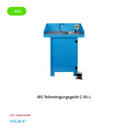
- 45%
IBS Teilereinigungsgerät G 50-L
UVP:
1.361,11 €*
740,36 €*