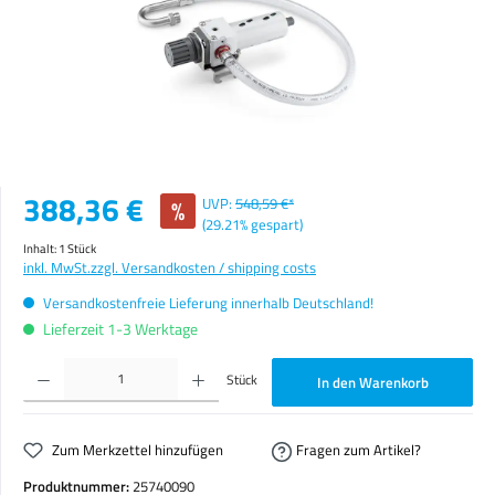
Verkaufspreis:
388,36 €
%
UVP:
548,59 €*
(29.21% gespart)
Inhalt:
1 Stück
inkl. MwSt.
zzgl. Versandkosten / shipping costs
Versandkostenfreie Lieferung innerhalb Deutschland!
Lieferzeit 1-3 Werktage
Produkt Anzahl: Gib den gewünschten Wert ein oder benutze die Schaltflächen um die Anzahl zu erhöhen o
Stück
In den Warenkorb
Zum Merkzettel hinzufügen
Fragen zum Artikel?
Produktnummer:
25740090