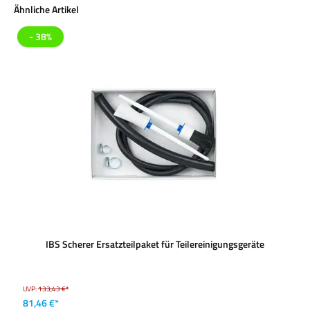
Produktgalerie überspringen
Ähnliche Artikel
- 38%
IBS Scherer Ersatzteilpaket für Teilereinigungsgeräte
UVP:
133,43 €*
81,46 €*