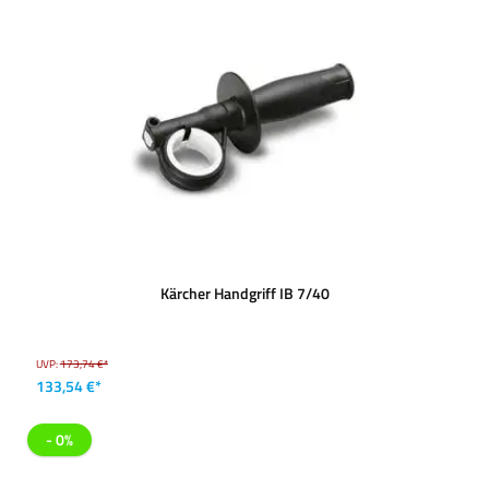
Kärcher Handgriff IB 7/40
UVP:
173,74 €*
133,54 €*
- 0%