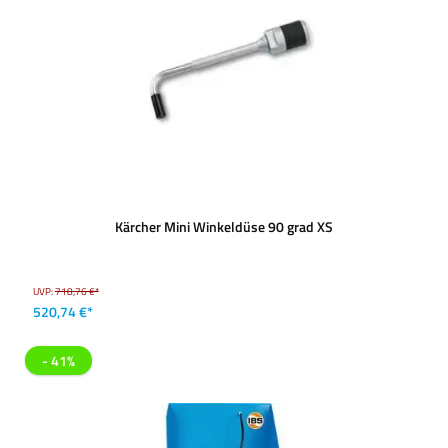
Kärcher Mini Winkeldüse 90 grad XS
UVP:
718,76 €*
520,74 €*
- 41%