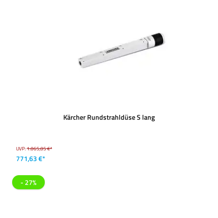
Kärcher Rundstrahldüse S lang
UVP:
1.065,05 €*
771,63 €*
- 27%