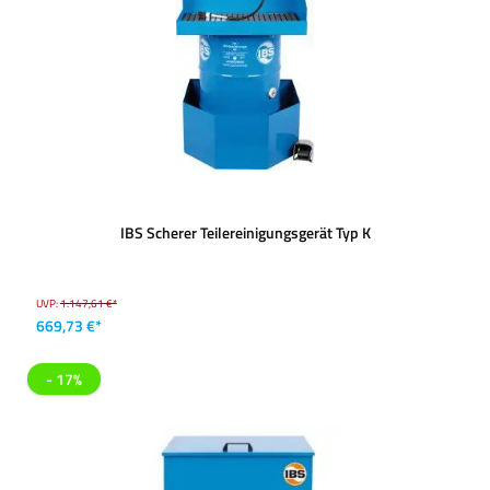
IBS Scherer Teilereinigungsgerät Typ K
UVP:
1.147,61 €*
669,73 €*
- 17%