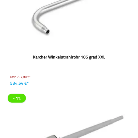
Kärcher Winkelstrahlrohr 105 grad XXL
UVP:
737,80 €*
534,54 €*
- 1%