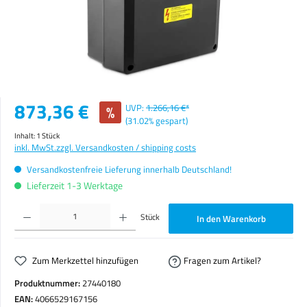
Verkaufspreis:
873,36 €
%
UVP:
1.266,16 €*
(31.02% gespart)
Inhalt:
1 Stück
inkl. MwSt.
zzgl. Versandkosten / shipping costs
Versandkostenfreie Lieferung innerhalb Deutschland!
Lieferzeit 1-3 Werktage
Produkt Anzahl: Gib den gewünschten Wert ein oder benutze die Schaltflächen um die Anzahl zu erhöhen o
Stück
In den Warenkorb
Zum Merkzettel hinzufügen
Fragen zum Artikel?
Produktnummer:
27440180
EAN:
4066529167156