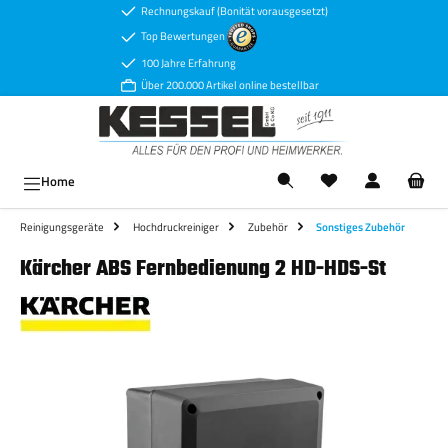
Rechnungskauf (Bonität vorausgesetzt)
Zum Hauptinhalt springen
Top Bewertungen
100 Jahre Erfahrung
Über 200.000 Artikel online bestellbar
Ware
Home
Reinigungsgeräte
Hochdruckreiniger
Zubehör
Sonstiges Zubehör
Kärcher ABS Fernbedienung 2 HD-HDS-St
Bildergalerie überspringen