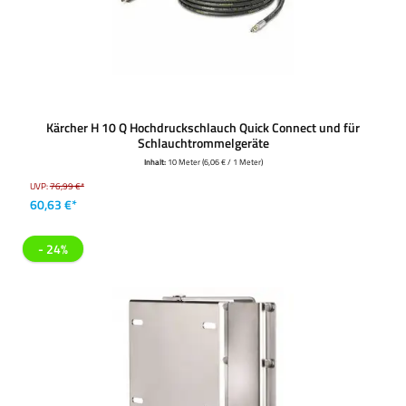
Kärcher H 10 Q Hochdruckschlauch Quick Connect und für
Schlauchtrommelgeräte
Inhalt:
10 Meter
(6,06 € / 1 Meter)
UVP:
76,99 €*
60,63 €*
- 24%