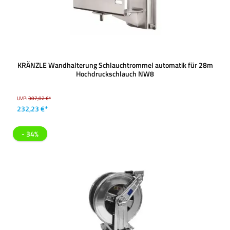
KRÄNZLE Wandhalterung Schlauchtrommel automatik für 28m
Hochdruckschlauch NW8
UVP:
307,02 €*
232,23 €*
- 34%