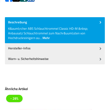
Beschreibung
K&auml;rcher ABS Schlauchtrommel Classic HD-M &nbsp;
Anbausatz Schlauchtrommel zum Nachr&uuml;sten von
Hochdruckreinigern au…
Mehr
Hersteller-Infos
Warn- u. Sicherheitshinweise
Produktgalerie überspringen
Ähnliche Artikel
- 28%