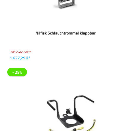
Nilfisk Schlauchtrommel klappbar
UVP:
2.465,58 €*
1.627,29 €*
- 29%