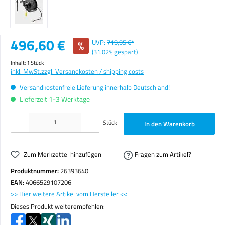
Verkaufspreis:
496,60 €
%
UVP:
719,95 €*
(31.02% gespart)
Inhalt:
1 Stück
inkl. MwSt.
zzgl. Versandkosten / shipping costs
Versandkostenfreie Lieferung innerhalb Deutschland!
Lieferzeit 1-3 Werktage
Produkt Anzahl: Gib den gewünschten Wert ein oder benutze die Schaltflächen um die Anzahl zu erhöhen o
Stück
In den Warenkorb
Zum Merkzettel hinzufügen
Fragen zum Artikel?
Produktnummer:
26393640
EAN:
4066529107206
>> Hier weitere Artikel vom Hersteller <<
Dieses Produkt weiterempfehlen: