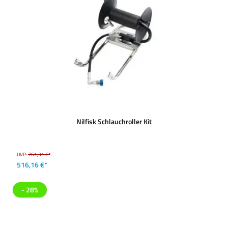
Nilfisk Schlauchroller Kit
UVP:
761,31 €*
516,16 €*
- 28%