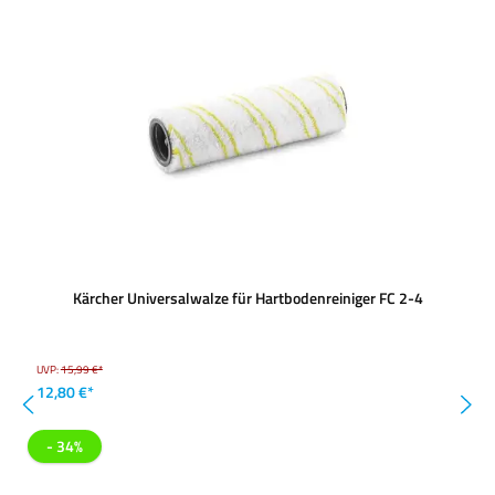
Kärcher Universalwalze für Hartbodenreiniger FC 2-4
UVP:
15,99 €*
12,80 €*
- 34%