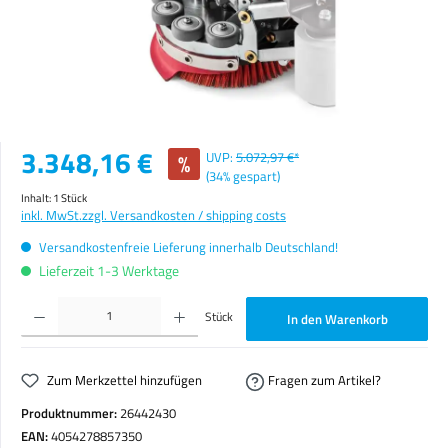
Verkaufspreis:
3.348,16 €
%
UVP:
5.072,97 €*
(34% gespart)
Inhalt:
1 Stück
inkl. MwSt.
zzgl. Versandkosten / shipping costs
Versandkostenfreie Lieferung innerhalb Deutschland!
Lieferzeit 1-3 Werktage
Produkt Anzahl: Gib den gewünschten Wert ein oder benutze die Schaltflächen um die Anzahl zu erhöhen o
Stück
In den Warenkorb
Zum Merkzettel hinzufügen
Fragen zum Artikel?
Produktnummer:
26442430
EAN:
4054278857350