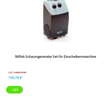
Nilfisk Schaumgenerator Set für Einscheibenmaschine
UVP:
1.086,70 €*
736,79 €*
- 32%