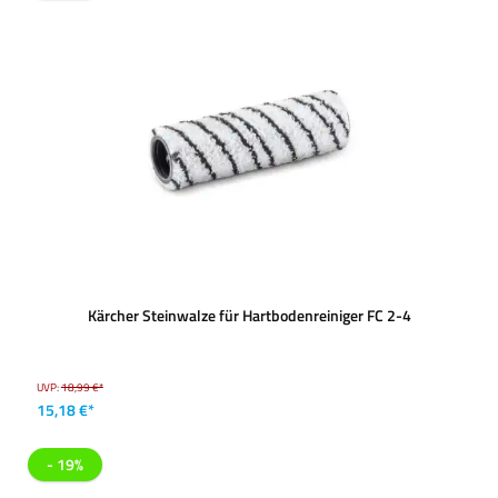
Kärcher Steinwalze für Hartbodenreiniger FC 2-4
UVP:
18,99 €*
15,18 €*
- 19%