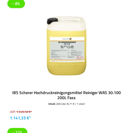
- 8%
IBS Scherer Hochdruckreinigungsmittel Reiniger WAS 30.100
200L Fass
Inhalt:
200 Liter
(5,71 € / 1 Liter)
UVP:
1.240,58 €*
1.141,33 €*
- 22%