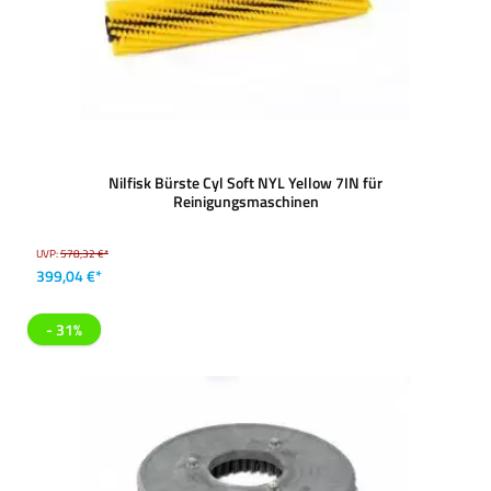
Nilfisk Bürste Cyl Soft NYL Yellow 7IN für
Reinigungsmaschinen
UVP:
578,32 €*
399,04 €*
- 31%