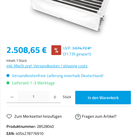
Verkaufspreis:
2.508,65 €
%
UVP:
3.674,72 €*
(31.73% gespart)
Inhalt:
1 Stück
inkl. MwSt.
zzgl. Versandkosten / shipping costs
Versandkostenfreie Lieferung innerhalb Deutschland!
Lieferzeit 1-3 Werktage
Produkt Anzahl: Gib den gewünschten Wert ein oder benutze die Schaltflächen um die Anzahl zu erhöhen o
Stück
In den Warenkorb
Zum Merkzettel hinzufügen
Fragen zum Artikel?
Produktnummer:
28528040
EAN:
4054278776910