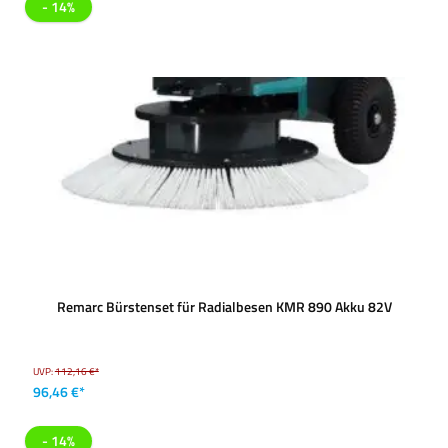
- 14%
Remarc Bürstenset für Radialbesen KMR 890 Akku 82V
UVP:
112,16 €*
96,46 €*
- 14%