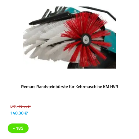
Remarc Randsteinbürste für Kehrmaschine KM HVR
UVP:
172,44 €*
148,30 €*
- 18%