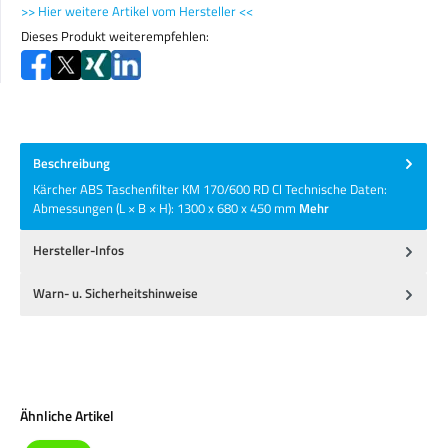
>> Hier weitere Artikel vom Hersteller <<
Dieses Produkt weiterempfehlen:
Beschreibung
Kärcher ABS Taschenfilter KM 170/600 RD Cl Technische Daten:
Abmessungen (L × B × H): 1300 x 680 x 450 mm
Mehr
Hersteller-Infos
Warn- u. Sicherheitshinweise
Produktgalerie überspringen
Ähnliche Artikel