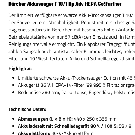
Kärcher Akkusauger T 10/1 Bp Adv HEPA Go!Further
Der limitiert verfügbare schwarze Akku-Trockensauger T 10/1
Der Sauger vereint Nachhaltigkeit, Robustheit, erstklassige 
Hygienestandards in Bereichen mit besonders hohen Anforder
Betriebslautstärke von nur 57 dB(A) den Einsatz auch in lär
Reinigungsintervalle ermöglicht. Ein klappbarer Tragegriff u
zählen Saugschlauch, antistatischer Krümmer, leichtes, höh
Filter und 10 Vliesfiltertüten. Akku und Schnellladegerät sind 
Highlights:
Limitierte schwarze Akku-Trockensauger Edition mit 45 
Akkugerät 36 V, HEPA-14-Filter (99,995 % Filtrationsgra
Bodendüse 280 mm, Parkettdüse, Fugendüse, Polsterdüse,
Technische Daten:
Abmessungen (L × B × H):
440 x 250 x 355 mm
Akkuladezeit mit Schnellladegerät 80 % / 100 %:
58 / 81
Akkuplattform:
36-V-Akkuplattform