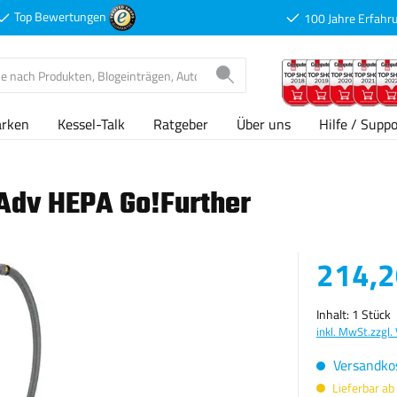
Top Bewertungen
100 Jahre Erfahr
arken
Kessel-Talk
Ratgeber
Über uns
Hilfe / Suppo
 Adv HEPA Go!Further
Verkaufspreis
214,2
Inhalt:
1 Stück
inkl. MwSt.
zzgl.
Versandkos
Lieferbar ab