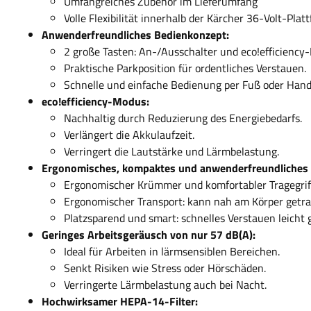
Umfangreiches Zubehör im Lieferumfang
Volle Flexibilität innerhalb der Kärcher 36-Volt-Plat
Anwenderfreundliches Bedienkonzept:
2 große Tasten: An-/Ausschalter und eco!efficiency
Praktische Parkposition für ordentliches Verstauen.
Schnelle und einfache Bedienung per Fuß oder Hand
eco!efficiency-Modus:
Nachhaltig durch Reduzierung des Energiebedarfs.
Verlängert die Akkulaufzeit.
Verringert die Lautstärke und Lärmbelastung.
Ergonomisches, kompaktes und anwenderfreundliches 
Ergonomischer Krümmer und komfortabler Tragegriff
Ergonomischer Transport: kann nah am Körper getr
Platzsparend und smart: schnelles Verstauen leicht
Geringes Arbeitsgeräusch von nur 57 dB(A):
Ideal für Arbeiten in lärmsensiblen Bereichen.
Senkt Risiken wie Stress oder Hörschäden.
Verringerte Lärmbelastung auch bei Nacht.
Hochwirksamer HEPA-14-Filter: