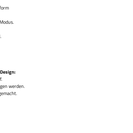
tform
-Modus.
.
Design:
.
agen werden.
 gemacht.