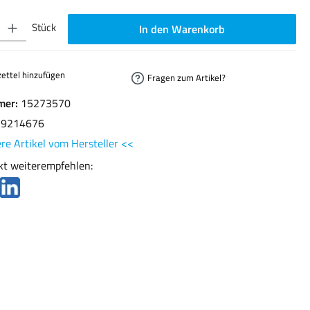
ib den gewünschten Wert ein oder benutze die Schaltflächen um die Anzahl zu erhöhen oder
Stück
In den Warenkorb
ettel hinzufügen
Fragen zum Artikel?
mer:
15273570
29214676
re Artikel vom Hersteller <<
kt weiterempfehlen: