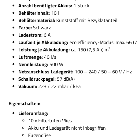
Anzahl benötigter Akkus:
1 Stück
Behälterinhalt:
10 l
Behältermaterial:
Kunststoff mit Rezyklatanteil
Farbe:
Schwarz
Ladestrom:
6 A
Laufzeit je Akkuladung:
eco!efficiency-Modus: max. 66 (7
Leistung je Akkuladung:
ca. 150 (7,5 Ah) m²
Luftmenge:
40 l/s
Nennleistung:
500 W
Netzanschluss Ladegerät:
100 – 240 / 50 – 60 V / Hz
Schalldruckpegel:
57 dB(A)
Vakuum:
223 / 22 mbar / kPa
Eigenschaften:
Lieferumfang:
10 x Filtertüten Vlies
Akku und Ladegerät nicht inbegriffen
Fugendüse