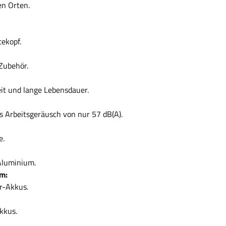
en Orten.
ekopf.
Zubehör.
it und lange Lebensdauer.
s Arbeitsgeräusch von nur 57 dB(A).
e.
Aluminium.
rm:
r-Akkus.
kkus.