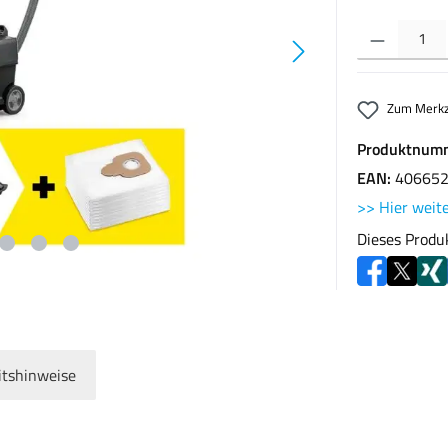
Produkt Anzahl: G
Zum Merkz
Produktnum
EAN:
40665
>> Hier weite
Dieses Produ
itshinweise