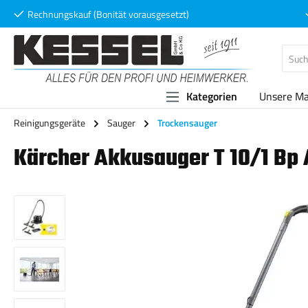
Rechnungskauf (Bonität vorausgesetzt)
 Hauptinhalt springen
Zur Suche springen
Zur Hauptnavigation springen
Kategorien
Unsere M
Reinigungsgeräte
Sauger
Trockensauger
Kärcher Akkusauger T 10/1 Bp
Bildergalerie überspringen