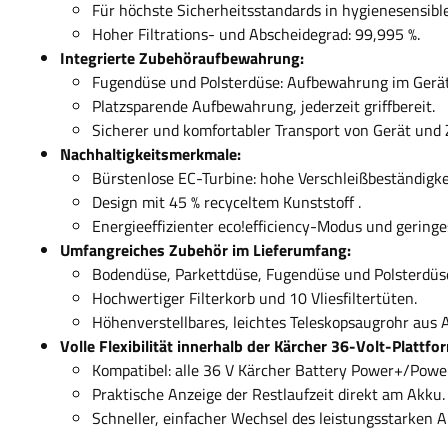
Für höchste Sicherheitsstandards in hygienesensibl
Hoher Filtrations- und Abscheidegrad: 99,995 %.
Integrierte Zubehöraufbewahrung:
Fugendüse und Polsterdüse: Aufbewahrung im Gerät
Platzsparende Aufbewahrung, jederzeit griffbereit.
Sicherer und komfortabler Transport von Gerät und 
Nachhaltigkeitsmerkmale:
Bürstenlose EC-Turbine: hohe Verschleißbeständigke
Design mit 45 % recyceltem Kunststoff .
Energieeffizienter eco!efficiency-Modus und geringe
Umfangreiches Zubehör im Lieferumfang:
Bodendüse, Parkettdüse, Fugendüse und Polsterdüs
Hochwertiger Filterkorb und 10 Vliesfiltertüten.
Höhenverstellbares, leichtes Teleskopsaugrohr aus 
Volle Flexibilität innerhalb der Kärcher 36-Volt-Plattfo
Kompatibel: alle 36 V Kärcher Battery Power+/Powe
Praktische Anzeige der Restlaufzeit direkt am Akku.
Schneller, einfacher Wechsel des leistungsstarken A