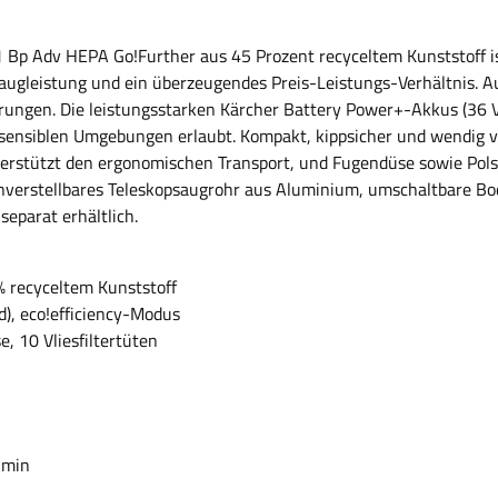
 Bp Adv HEPA Go!Further aus 45 Prozent recyceltem Kunststoff ist
Saugleistung und ein überzeugendes Preis-Leistungs-Verhältnis. A
ungen. Die leistungsstarken Kärcher Battery Power+-Akkus (36 V)
msensiblen Umgebungen erlaubt. Kompakt, kippsicher und wendig ve
nterstützt den ergonomischen Transport, und Fugendüse sowie Pols
enverstellbares Teleskopsaugrohr aus Aluminium, umschaltbare B
separat erhältlich.
% recyceltem Kunststoff
d), eco!efficiency-Modus
 10 Vliesfiltertüten
 min