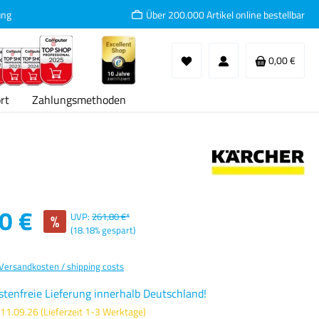
ung
Über 200.000 Artikel online bestellbar
Waren
0,00 €
rt
Zahlungsmethoden
:
0 €
%
UVP:
261,80 €*
(18.18% gespart)
 Versandkosten / shipping costs
tenfreie Lieferung innerhalb Deutschland!
 11.09.26 (Lieferzeit 1-3 Werktage)