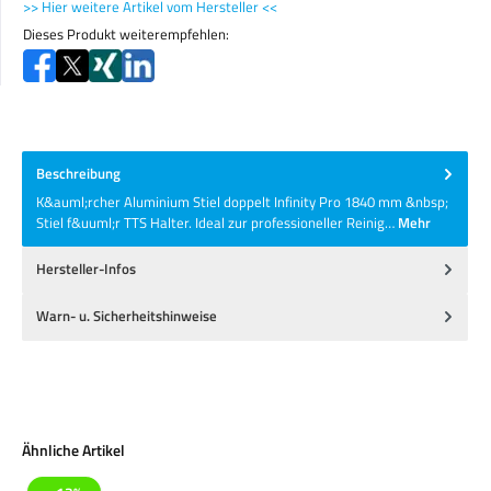
>> Hier weitere Artikel vom Hersteller <<
Dieses Produkt weiterempfehlen:
Beschreibung
K&auml;rcher Aluminium Stiel doppelt Infinity Pro 1840 mm &nbsp;
Stiel f&uuml;r TTS Halter. Ideal zur professioneller Reinig…
Mehr
Hersteller-Infos
Warn- u. Sicherheitshinweise
Produktgalerie überspringen
Ähnliche Artikel