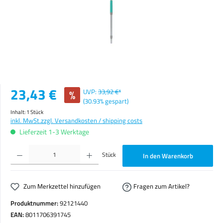
Verkaufspreis:
23,43 €
%
UVP:
33,92 €*
(30.93% gespart)
Inhalt:
1 Stück
inkl. MwSt.
zzgl. Versandkosten / shipping costs
Lieferzeit 1-3 Werktage
Produkt Anzahl: Gib den gewünschten Wert ein oder benutze die Schaltflächen um die Anzahl zu erhöhen o
Stück
In den Warenkorb
Zum Merkzettel hinzufügen
Fragen zum Artikel?
Produktnummer:
92121440
EAN:
8011706391745