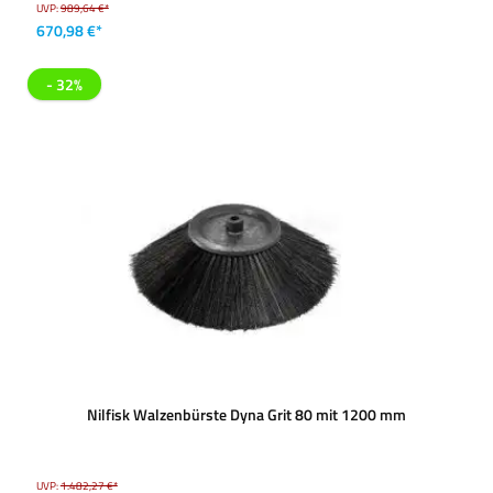
UVP:
989,64 €*
670,98 €*
- 32%
Nilfisk Walzenbürste Dyna Grit 80 mit 1200 mm
UVP:
1.482,27 €*