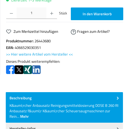
Produkt Anzahl: Gib den gewünschten Wert ein oder benutze die Schaltflächen um die Anzahl zu erhöhen o
Stück
In den Warenkorb
Zum Merkzettel hinzufügen
Fragen zum Artikel?
Produktnummer:
26443680
EAN:
4066529030351
>> Hier weitere Artikel vom Hersteller <<
Dieses Produkt weiterempfehlen:
Beschreibung
K&auml;rcher Anbausatz Reinigungsmitteldosierung DOSE B 260 RI
Anbausatz f&uuml;r K&auml;rcher Scheuersaugmaschinen zur
Rein…
Mehr
Hersteller-Infos