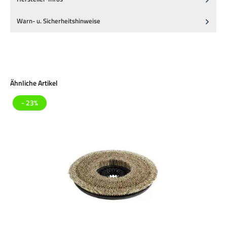
Warn- u. Sicherheitshinweise
Produktgalerie überspringen
Ähnliche Artikel
- 23%