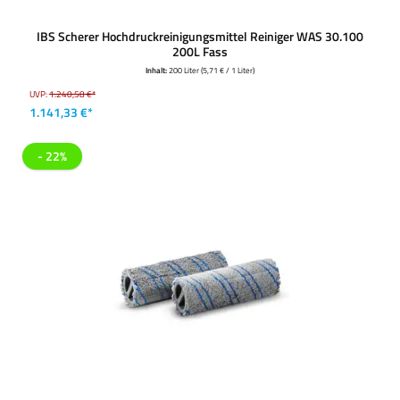
IBS Scherer Hochdruckreinigungsmittel Reiniger WAS 30.100
200L Fass
Inhalt:
200 Liter
(5,71 € / 1 Liter)
UVP:
1.240,58 €*
1.141,33 €*
- 22%