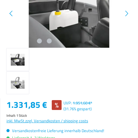
Verkaufspreis:
1.331,85 €
%
UVP:
1.951,60 €*
(31.76% gespart)
Inhalt:
1 Stück
inkl. MwSt.
zzgl. Versandkosten / shipping costs
Versandkostenfreie Lieferung innerhalb Deutschland!
Lieferzeit 1-3 Werktage