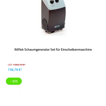
Nilfisk Schaumgenerator Set für Einscheibenmaschine
UVP:
1.086,70 €*
736,79 €*
- 32%