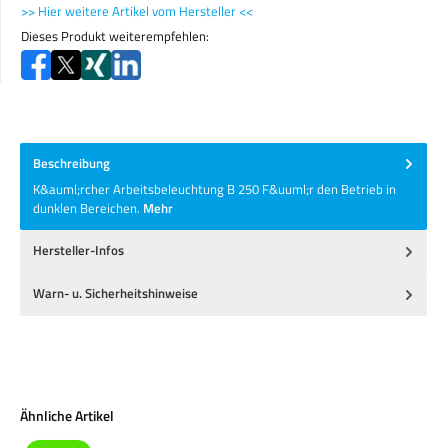
>> Hier weitere Artikel vom Hersteller <<
Dieses Produkt weiterempfehlen:
Beschreibung
K&auml;rcher Arbeitsbeleuchtung B 250 F&uuml;r den Betrieb in
dunklen Bereichen.
Mehr
Hersteller-Infos
Warn- u. Sicherheitshinweise
Produktgalerie überspringen
Ähnliche Artikel