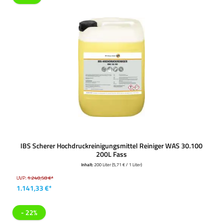
IBS Scherer Hochdruckreinigungsmittel Reiniger WAS 30.100
200L Fass
Inhalt:
200 Liter
(5,71 € / 1 Liter)
UVP:
1.240,58 €*
1.141,33 €*
- 22%