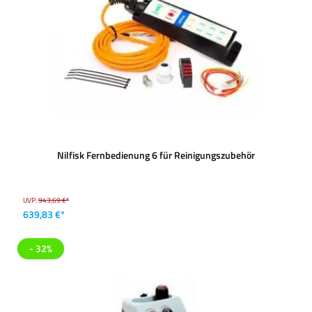
Nilfisk Fernbedienung 6 für Reinigungszubehör
UVP:
943,69 €*
639,83 €*
- 32%