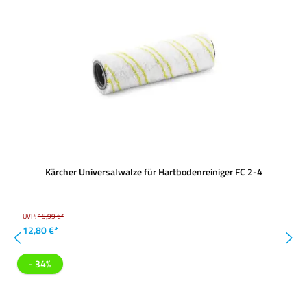
Kärcher Universalwalze für Hartbodenreiniger FC 2-4
UVP:
15,99 €*
12,80 €*
- 34%