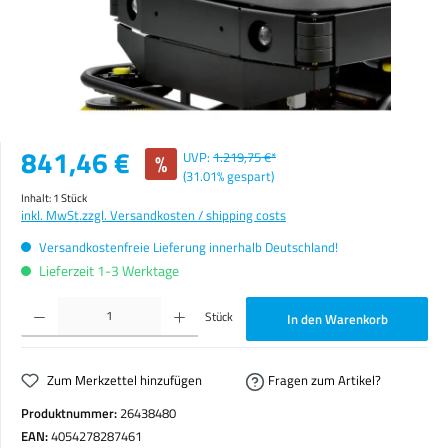
Verkaufspreis:
841,46 €
%
UVP:
1.219,75 €*
(31.01% gespart)
Inhalt:
1 Stück
inkl. MwSt.
zzgl. Versandkosten / shipping costs
Versandkostenfreie Lieferung innerhalb Deutschland!
Lieferzeit 1-3 Werktage
Produkt Anzahl: Gib den gewünschten Wert ein oder benutze die Schaltflächen um die Anzahl zu erhöhen o
Stück
In den Warenkorb
Zum Merkzettel hinzufügen
Fragen zum Artikel?
Produktnummer:
26438480
EAN:
4054278287461