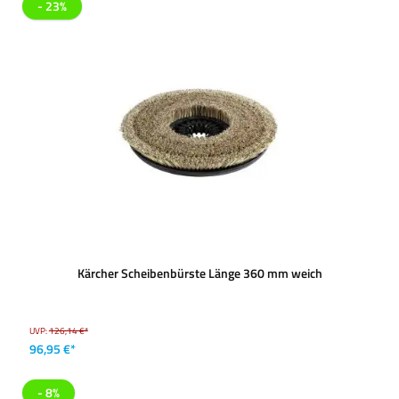
- 23%
Kärcher Scheibenbürste Länge 360 mm weich
UVP:
126,14 €*
96,95 €*
- 8%