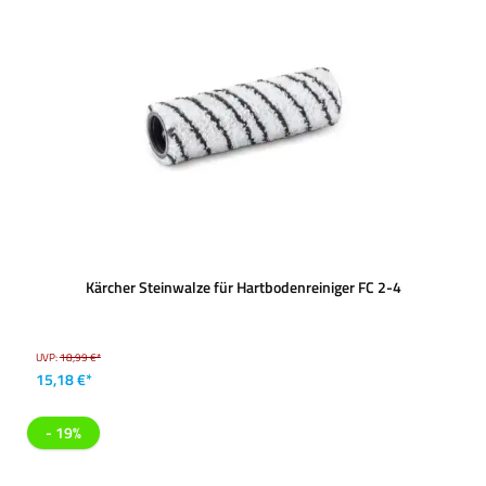
Kärcher Steinwalze für Hartbodenreiniger FC 2-4
UVP:
18,99 €*
15,18 €*
- 19%