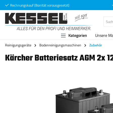
Rechnungskauf (Bonität vorausgesetzt)
 Hauptinhalt springen
Zur Suche springen
Zur Hauptnavigation springen
Kategorien
Unsere M
Reinigungsgeräte
Bodenreinigungsmaschinen
Zubehör
Kärcher Batteriesatz AGM 2x 
Bildergalerie überspringen