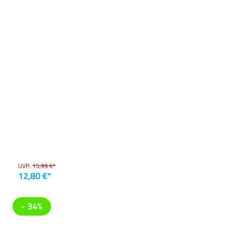
UVP:
15,99 €*
12,80 €*
- 34%