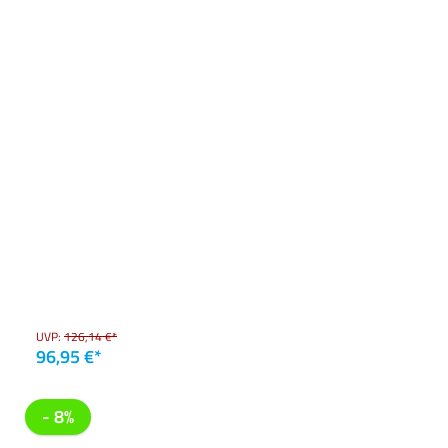
UVP:
126,14 €*
96,95 €*
- 8%