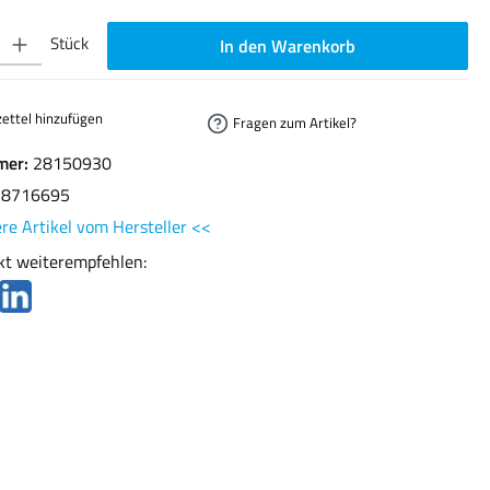
ib den gewünschten Wert ein oder benutze die Schaltflächen um die Anzahl zu erhöhen oder
Stück
In den Warenkorb
ettel hinzufügen
Fragen zum Artikel?
mer:
28150930
78716695
re Artikel vom Hersteller <<
kt weiterempfehlen: