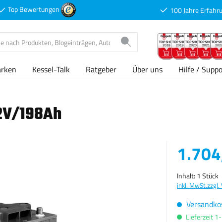
Top Bewertungen
100 Jahre Erfahr
arken
Kessel-Talk
Ratgeber
Über uns
Hilfe / Suppo
12V/198Ah
Verkaufspreis
1.704
Inhalt:
1 Stück
inkl. MwSt.
zzgl.
Versandkos
Lieferzeit 1