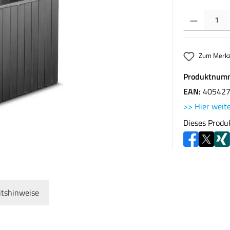
Produkt Anzahl: G
Zum Merkz
Produktnum
EAN:
40542
>> Hier weite
Dieses Produ
itshinweise