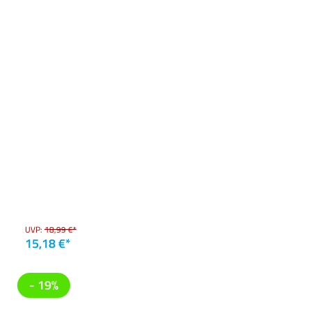
UVP:
18,99 €*
15,18 €*
- 19%