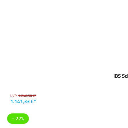
IBS Sc
UVP:
1.240,58 €*
1.141,33 €*
- 22%