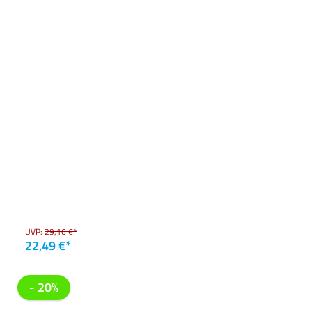
UVP:
29,16 €*
22,49 €*
- 20%