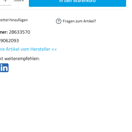
In den Warenkorb
ettel hinzufügen
Fragen zum Artikel?
mer:
28633570
29062093
re Artikel vom Hersteller <<
kt weiterempfehlen: