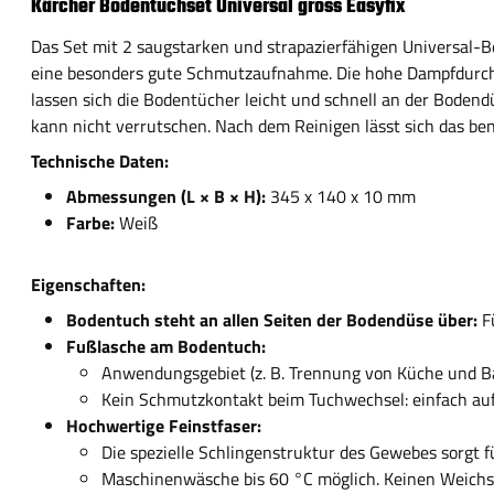
Kärcher Bodentuchset Universal gross Easyfix
Das Set mit 2 saugstarken und strapazierfähigen Universal-Bo
eine besonders gute Schmutzaufnahme. Die hohe Dampfdurchlä
lassen sich die Bodentücher leicht und schnell an der Bodendü
kann nicht verrutschen. Nach dem Reinigen lässt sich das b
Technische Daten:
Abmessungen (L × B × H):
345 x 140 x 10 mm
Farbe:
Weiß
Eigenschaften:
Bodentuch steht an allen Seiten der Bodendüse über:
Fü
Fußlasche am Bodentuch:
Anwendungsgebiet (z. B. Trennung von Küche und Ba
Kein Schmutzkontakt beim Tuchwechsel: einfach auf
Hochwertige Feinstfaser:
Die spezielle Schlingenstruktur des Gewebes sorgt 
Maschinenwäsche bis 60 °C möglich. Keinen Weichs