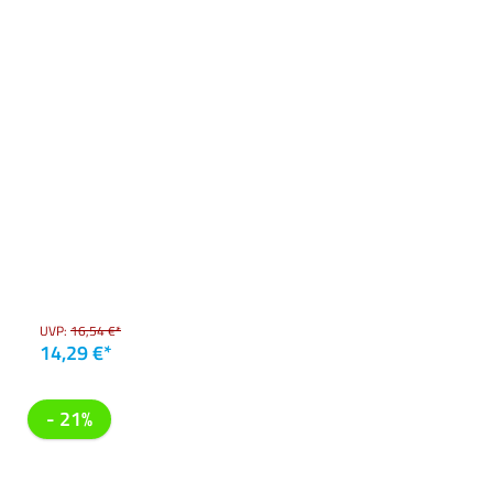
UVP:
16,54 €*
14,29 €*
- 21%