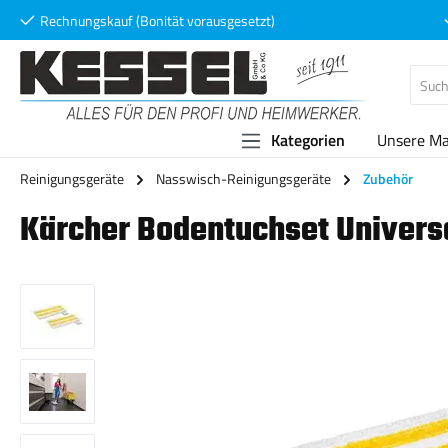
Rechnungskauf (Bonität vorausgesetzt)
 Hauptinhalt springen
Zur Suche springen
Zur Hauptnavigation springen
Kategorien
Unsere M
Reinigungsgeräte
Nasswisch-Reinigungsgeräte
Zubehör
Kärcher Bodentuchset Universal 
Bildergalerie überspringen