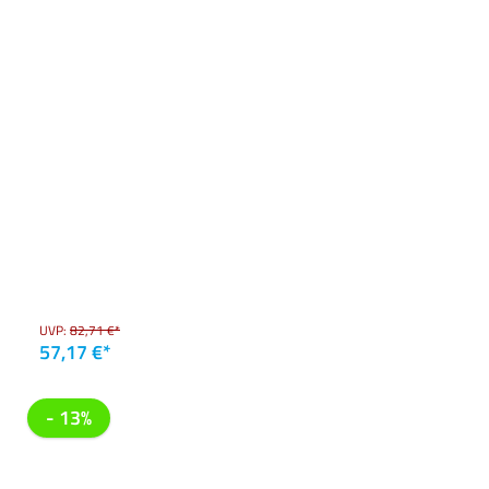
UVP:
82,71 €*
57,17 €*
- 13%