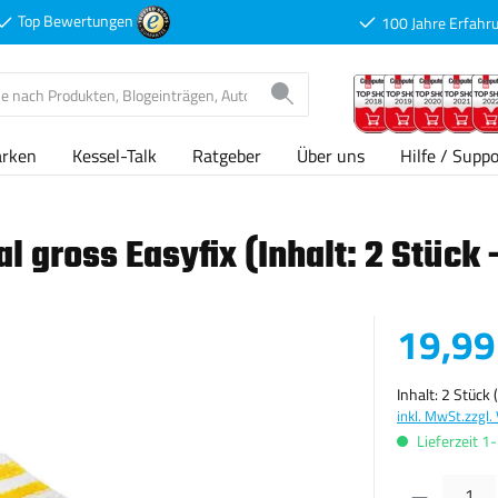
Top Bewertungen
100 Jahre Erfahr
arken
Kessel-Talk
Ratgeber
Über uns
Hilfe / Suppo
gross Easyfix (Inhalt: 2 Stück -
Verkaufspreis
19,99
Inhalt:
2 Stück
inkl. MwSt.
zzgl.
Lieferzeit 1
Produkt Anzahl: G