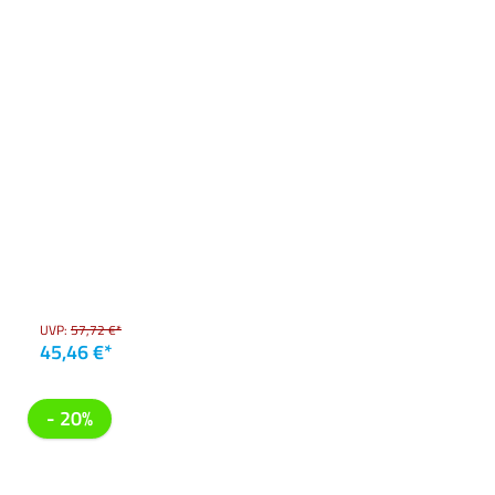
UVP:
57,72 €*
45,46 €*
- 20%