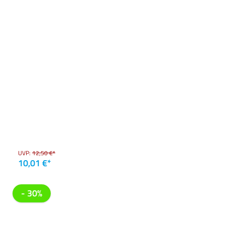
UVP:
12,50 €*
10,01 €*
- 30%