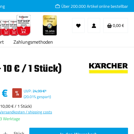
ung
Über 200.000 Artikel online bestellbar
Waren
0,00 €
rt
Zahlungsmethoden
 10 € / 1 Stück)
:
 €
%
UVP:
24,99 €*
(20.01% gespart)
(10,00 € / 1 Stück)
 Versandkosten / shipping costs
-3 Werktage
ib den gewünschten Wert ein oder benutze die Schaltflächen um die Anzahl zu erhöhen oder
Stück