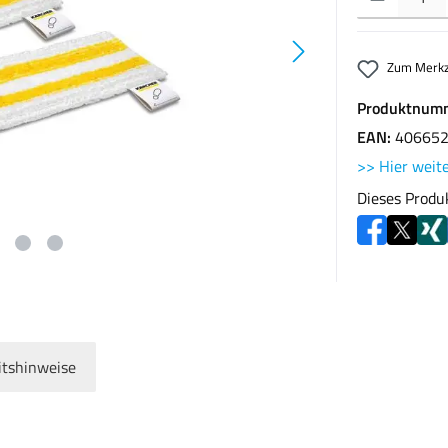
Zum Merkz
Produktnum
EAN:
40665
>> Hier weite
Dieses Produ
itshinweise