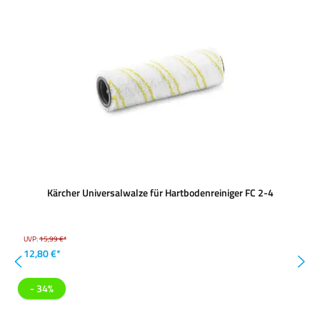
Kärcher Universalwalze für Hartbodenreiniger FC 2-4
UVP:
15,99 €*
12,80 €*
- 34%