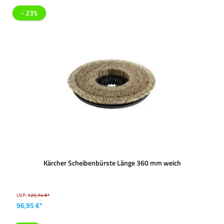
- 23%
Kärcher Scheibenbürste Länge 360 mm weich
UVP:
126,14 €*
96,95 €*