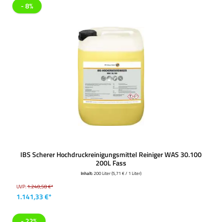
- 8%
IBS Scherer Hochdruckreinigungsmittel Reiniger WAS 30.100
200L Fass
Inhalt:
200 Liter
(5,71 € / 1 Liter)
UVP:
1.240,58 €*
1.141,33 €*
- 22%