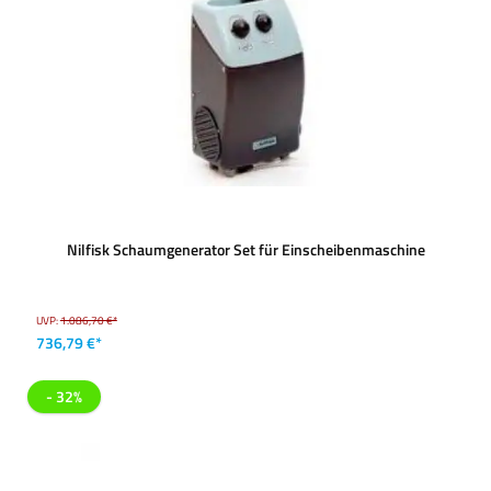
Nilfisk Schaumgenerator Set für Einscheibenmaschine
UVP:
1.086,70 €*
736,79 €*
- 32%