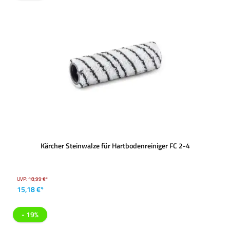
Kärcher Steinwalze für Hartbodenreiniger FC 2-4
UVP:
18,99 €*
15,18 €*
- 19%