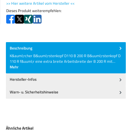
>> Hier weitere Artikel vom Hersteller <<
Dieses Produkt weiterempfehlen:
Beschreibung
K&auml;rcher B&uuml;rstenkopf D110 B 200 R B&uuml;rstenkopf D
110 R f&uuml;r eine extra breite Arbeitsbreite der B 200 R mit…
Mehr
Hersteller-Infos
Warn- u. Sicherheitshinweise
Produktgalerie überspringen
Ähnliche Artikel