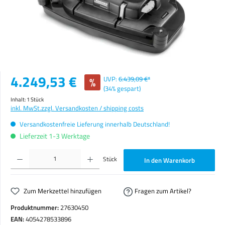
Verkaufspreis:
4.249,53 €
%
UVP:
6.439,09 €*
(34% gespart)
Inhalt:
1 Stück
inkl. MwSt.
zzgl. Versandkosten / shipping costs
Versandkostenfreie Lieferung innerhalb Deutschland!
Lieferzeit 1-3 Werktage
Produkt Anzahl: Gib den gewünschten Wert ein oder benutze die Schaltflächen um die Anzahl zu erhöhen o
Stück
In den Warenkorb
Zum Merkzettel hinzufügen
Fragen zum Artikel?
Produktnummer:
27630450
EAN:
4054278533896