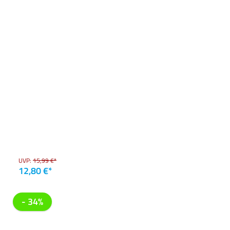
UVP:
15,99 €*
12,80 €*
- 34%