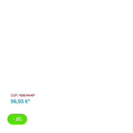
UVP:
126,14 €*
96,95 €*
- 8%