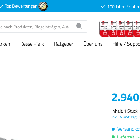
Top Bewertungen
100 Jahre Erfahr
arken
Kessel-Talk
Ratgeber
Über uns
Hilfe / Suppo
Verkaufspreis
2.940
Inhalt:
1 Stück
inkl. MwSt.
zzgl.
Versandkos
Lieferzeit 1