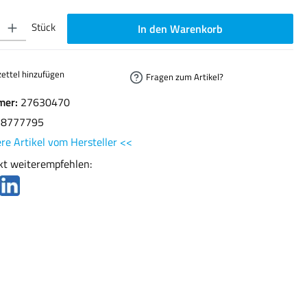
ib den gewünschten Wert ein oder benutze die Schaltflächen um die Anzahl zu erhöhen oder
Stück
In den Warenkorb
ettel hinzufügen
Fragen zum Artikel?
mer:
27630470
78777795
re Artikel vom Hersteller <<
kt weiterempfehlen: