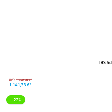
IBS Sc
UVP:
1.240,58 €*
1.141,33 €*
- 22%