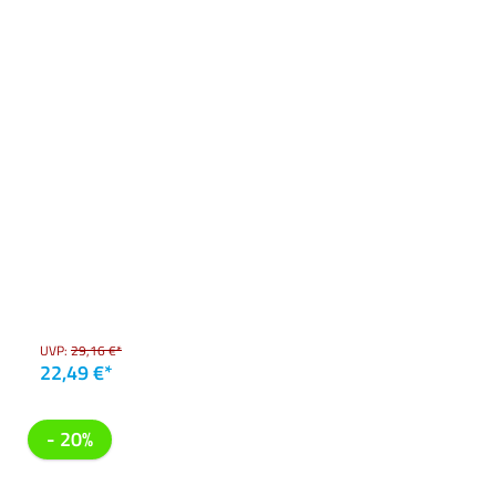
UVP:
29,16 €*
22,49 €*
- 20%