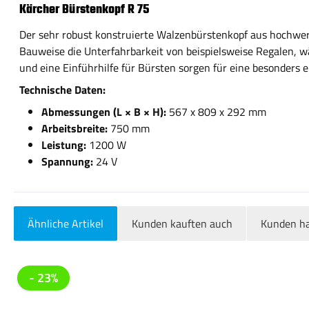
Kärcher Bürstenkopf R 75
Der sehr robust konstruierte Walzenbürstenkopf aus hochwert
Bauweise die Unterfahrbarkeit von beispielsweise Regalen, w
und eine Einführhilfe für Bürsten sorgen für eine besonders
Technische Daten:
Abmessungen (L × B × H):
567 x 809 x 292 mm
Arbeitsbreite:
750 mm
Leistung:
1200 W
Spannung:
24 V
Ähnliche Artikel
Kunden kauften auch
Kunden ha
Produktgalerie überspringen
- 23%