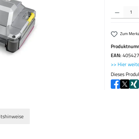
Produkt Anzahl: G
Zum Merkz
Produktnum
EAN:
40542
>> Hier weite
Dieses Produ
itshinweise