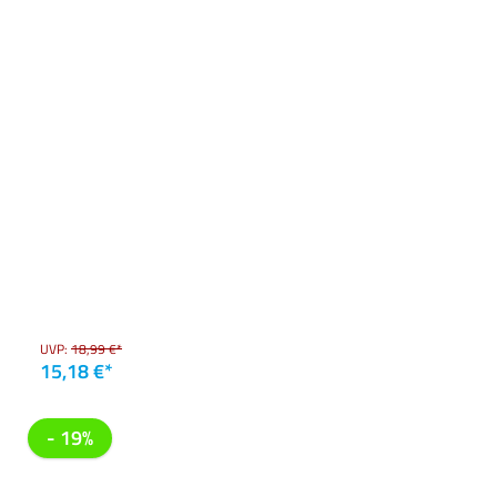
UVP:
18,99 €*
15,18 €*
- 19%