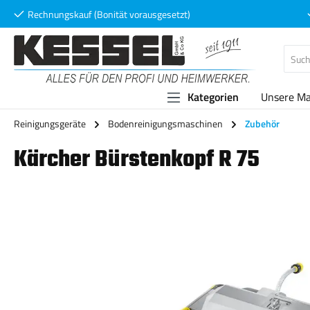
Rechnungskauf (Bonität vorausgesetzt)
 Hauptinhalt springen
Zur Suche springen
Zur Hauptnavigation springen
Kategorien
Unsere M
Reinigungsgeräte
Bodenreinigungsmaschinen
Zubehör
Kärcher Bürstenkopf R 75
Bildergalerie überspringen