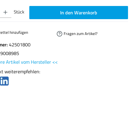
ib den gewünschten Wert ein oder benutze die Schaltflächen um die Anzahl zu erhöhen oder
Stück
In den Warenkorb
ettel hinzufügen
Fragen zum Artikel?
mer:
42501800
29008985
re Artikel vom Hersteller <<
kt weiterempfehlen: