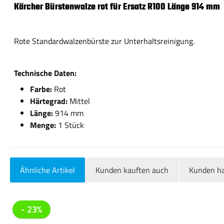
Kärcher Bürstenwalze rot für Ersatz R100 Länge 914 mm
Rote Standardwalzenbürste zur Unterhaltsreinigung.
Technische Daten:
Farbe:
Rot
Härtegrad:
Mittel
Länge:
914 mm
Menge:
1 Stück
Ähnliche Artikel
Kunden kauften auch
Kunden ha
Produktgalerie überspringen
- 23%