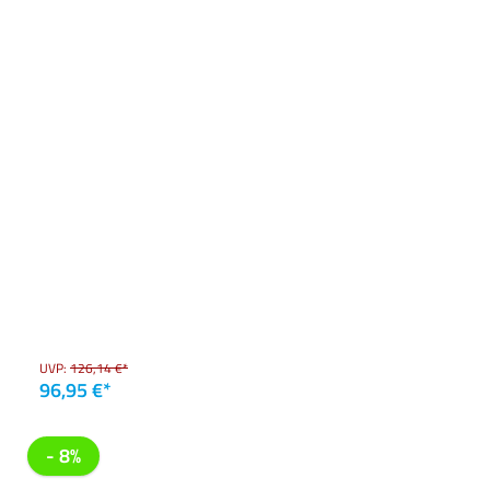
UVP:
126,14 €*
96,95 €*
- 8%