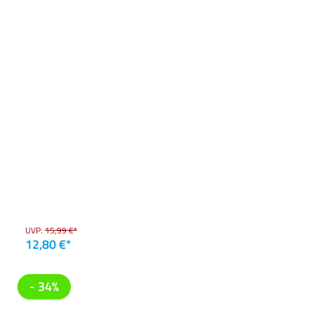
UVP:
15,99 €*
12,80 €*
- 34%