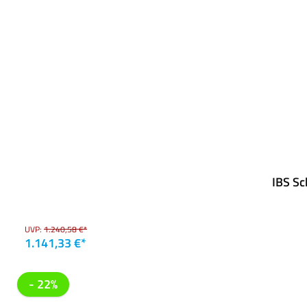
IBS Sc
UVP:
1.240,58 €*
1.141,33 €*
- 22%