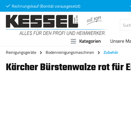
Rechnungskauf (Bonität vorausgesetzt)
 Hauptinhalt springen
Zur Suche springen
Zur Hauptnavigation springen
Kategorien
Unsere M
Reinigungsgeräte
Bodenreinigungsmaschinen
Zubehör
Kärcher Bürstenwalze rot für 
Bildergalerie überspringen