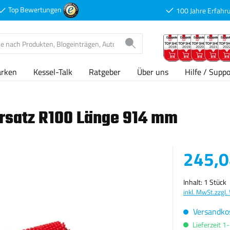
Top Bewertungen
100 Jahre Erfahr
arken
Kessel-Talk
Ratgeber
Über uns
Hilfe / Suppo
Ersatz R100 Länge 914 mm
Verkaufspreis
245,0
Inhalt:
1 Stück
inkl. MwSt.
zzgl.
Versandkos
Lieferzeit 1