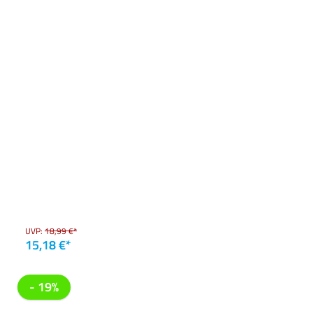
UVP:
18,99 €*
15,18 €*
- 19%