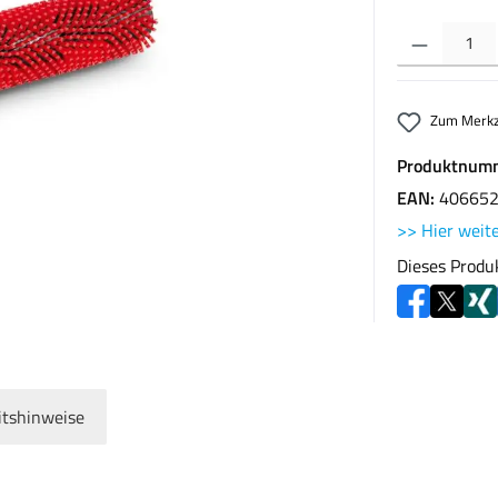
Produkt Anzahl: G
Zum Merkz
Produktnum
EAN:
40665
>> Hier weite
Dieses Produ
itshinweise