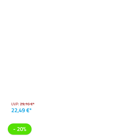
UVP:
29,16 €*
22,49 €*
- 20%