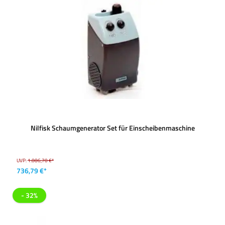
Nilfisk Schaumgenerator Set für Einscheibenmaschine
UVP:
1.086,70 €*
736,79 €*
- 32%