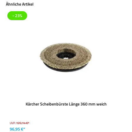
Produktgalerie überspringen
Ähnliche Artikel
- 23%
Kärcher Scheibenbürste Länge 360 mm weich
UVP:
126,14 €*
96,95 €*