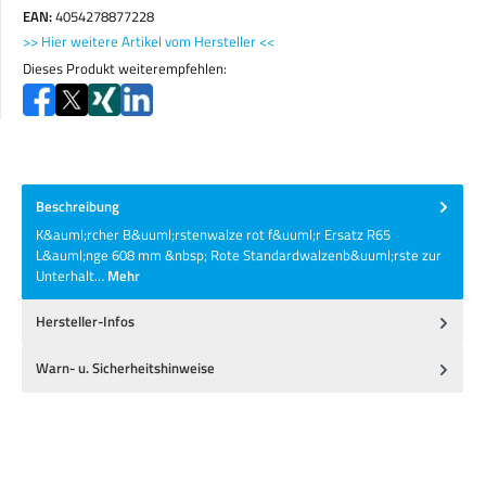
EAN:
4054278877228
>> Hier weitere Artikel vom Hersteller <<
Dieses Produkt weiterempfehlen:
Beschreibung
K&auml;rcher B&uuml;rstenwalze rot f&uuml;r Ersatz R65
L&auml;nge 608 mm &nbsp; Rote Standardwalzenb&uuml;rste zur
Unterhalt…
Mehr
Hersteller-Infos
Warn- u. Sicherheitshinweise