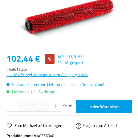
Verkaufspreis:
102,44 €
%
UVP:
133,28 €*
(23.14% gespart)
Inhalt:
1 Stück
inkl. MwSt.
zzgl. Versandkosten / shipping costs
Versandkostenfreie Lieferung innerhalb Deutschland!
Lieferzeit 1-3 Werktage
Produkt Anzahl: Gib den gewünschten Wert ein oder benutze die Schaltflächen um die Anzahl zu erhöhen o
Stück
In den Warenkorb
Zum Merkzettel hinzufügen
Fragen zum Artikel?
Produktnummer:
40356040