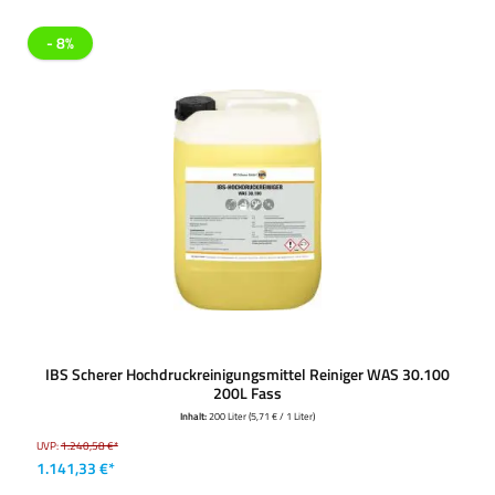
- 8%
IBS Scherer Hochdruckreinigungsmittel Reiniger WAS 30.100
200L Fass
Inhalt:
200 Liter
(5,71 € / 1 Liter)
UVP:
1.240,58 €*
1.141,33 €*