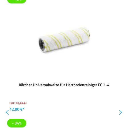
Kärcher Universalwalze für Hartbodenreiniger FC 2-4
UVP:
15,99 €*
12,80 €*
- 34%