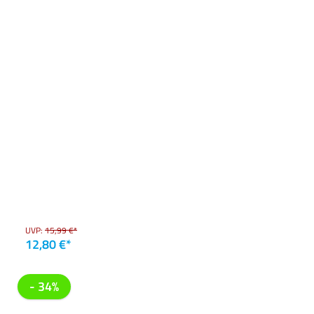
UVP:
15,99 €*
12,80 €*
- 34%