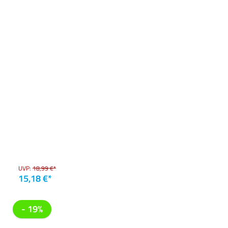
UVP:
18,99 €*
15,18 €*
- 19%