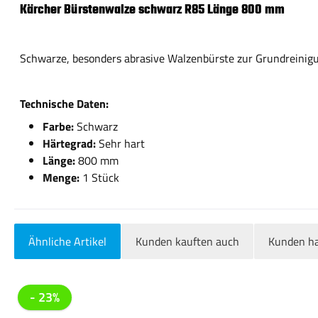
Kärcher Bürstenwalze schwarz R85 Länge 800 mm
Schwarze, besonders abrasive Walzenbürste zur Grundreinig
Technische Daten:
Farbe:
Schwarz
Härtegrad:
Sehr hart
Länge:
800 mm
Menge:
1 Stück
Ähnliche Artikel
Kunden kauften auch
Kunden ha
Produktgalerie überspringen
- 23%