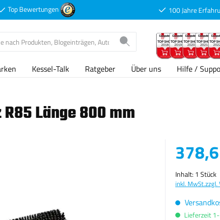
Top Bewertungen
100 Jahre Erfahr
arken
Kessel-Talk
Ratgeber
Über uns
Hilfe / Suppo
z R85 Länge 800 mm
Verkaufspreis
378,6
Inhalt:
1 Stück
inkl. MwSt.
zzgl.
Versandkos
Lieferzeit 1