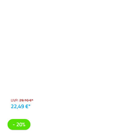
UVP:
29,16 €*
22,49 €*
- 20%