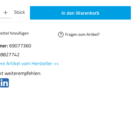
ib den gewünschten Wert ein oder benutze die Schaltflächen um die Anzahl zu erhöhen oder
Stück
In den Warenkorb
ettel hinzufügen
Fragen zum Artikel?
mer:
69077360
78827742
re Artikel vom Hersteller <<
kt weiterempfehlen: