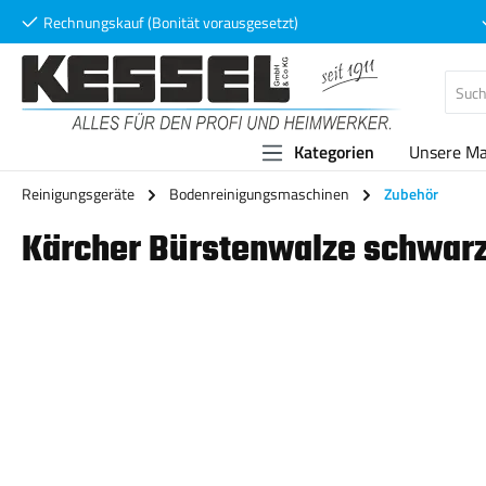
Rechnungskauf (Bonität vorausgesetzt)
 Hauptinhalt springen
Zur Suche springen
Zur Hauptnavigation springen
Kategorien
Unsere M
Reinigungsgeräte
Bodenreinigungsmaschinen
Zubehör
Kärcher Bürstenwalze schwar
Bildergalerie überspringen