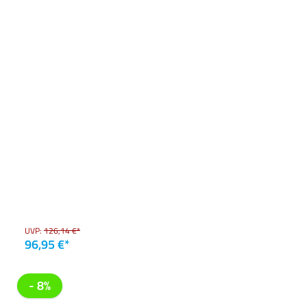
UVP:
126,14 €*
96,95 €*
- 8%