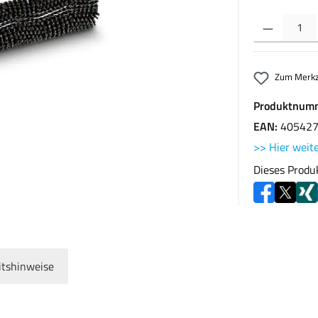
Produkt Anzahl: G
Zum Merkz
Produktnum
EAN:
40542
>> Hier weite
Dieses Produ
itshinweise