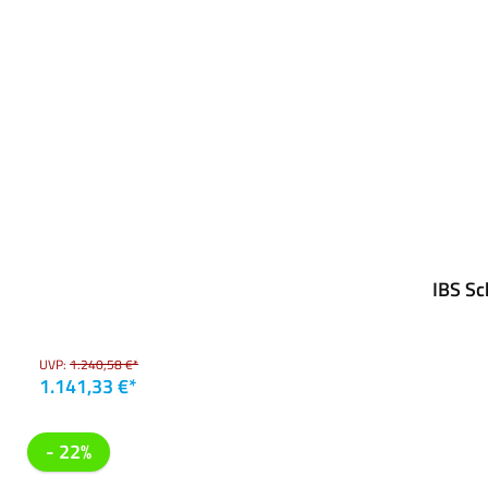
IBS Sc
UVP:
1.240,58 €*
1.141,33 €*
- 22%