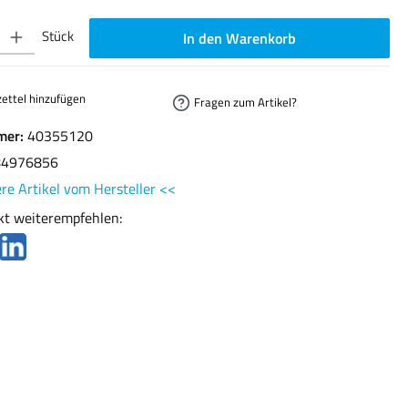
ib den gewünschten Wert ein oder benutze die Schaltflächen um die Anzahl zu erhöhen oder
Stück
In den Warenkorb
ettel hinzufügen
Fragen zum Artikel?
mer:
40355120
84976856
re Artikel vom Hersteller <<
kt weiterempfehlen: