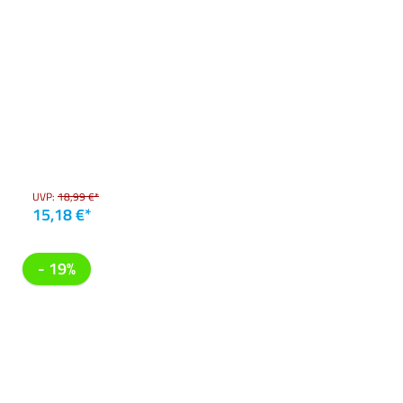
UVP:
18,99 €*
15,18 €*
- 19%