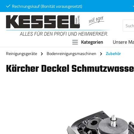
Rechnungskauf (Bonität vorausgesetzt)
 Hauptinhalt springen
Zur Suche springen
Zur Hauptnavigation springen
Kategorien
Unsere M
Reinigungsgeräte
Bodenreinigungsmaschinen
Zubehör
Kärcher Deckel Schmutzwasse
Bildergalerie überspringen