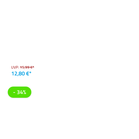
UVP:
15,99 €*
12,80 €*
- 34%