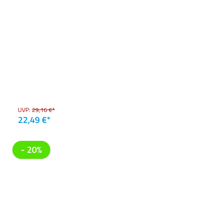
UVP:
29,16 €*
22,49 €*
- 20%