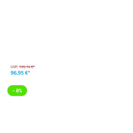
UVP:
126,14 €*
96,95 €*
- 8%