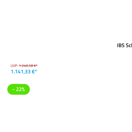
IBS Sc
UVP:
1.240,58 €*
1.141,33 €*
- 22%