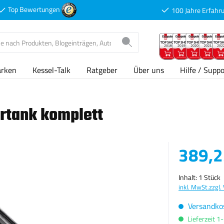
Top Bewertungen
100 Jahre Erfahr
arken
Kessel-Talk
Ratgeber
Über uns
Hilfe / Suppo
rtank komplett
Verkaufspreis
389,2
Inhalt:
1 Stück
inkl. MwSt.
zzgl.
Versandkos
Lieferzeit 1