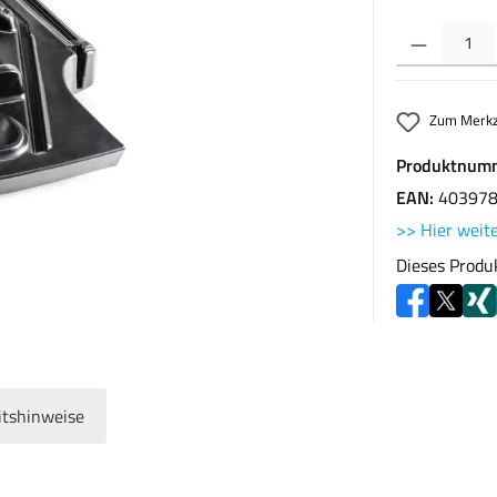
Produkt Anzahl: G
Zum Merkz
Produktnum
EAN:
40397
>> Hier weite
Dieses Produ
itshinweise