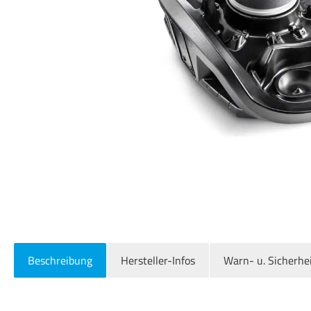
Beschreibung
Hersteller-Infos
Warn- u. Sicherhe